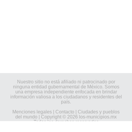
Nuestro sitio no está afiliado ni patrocinado por
ninguna entidad gubernamental de México. Somos
una empresa independiente enfocada en brindar
información valiosa a los ciudadanos y residentes del
país.
Menciones legales
|
Contacto
|
Ciudades y pueblos
del mundo
| Copyright © 2026 los-municipios.mx
Todos los derechos reservados