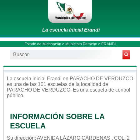
La escuela Inicial Erandi
Estado de Michoacán
>
Municipio Paracho
> ERANDI
La escuela
inicial
Erandi
en
PARACHO DE VERDUZCO
es una de las 101 escuelas de la localidad de
PARACHO DE VERDUZCO
. Es una escuela de control
público
.
INFORMACIÓN SOBRE LA
ESCUELA
Su dirección: AVENIDA LÁZARO CÁRDENAS , COL. 2