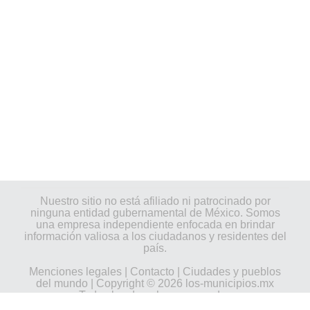
Nuestro sitio no está afiliado ni patrocinado por
ninguna entidad gubernamental de México. Somos
una empresa independiente enfocada en brindar
información valiosa a los ciudadanos y residentes del
país.
Menciones legales
|
Contacto
|
Ciudades y pueblos
del mundo
| Copyright © 2026 los-municipios.mx
Todos los derechos reservados