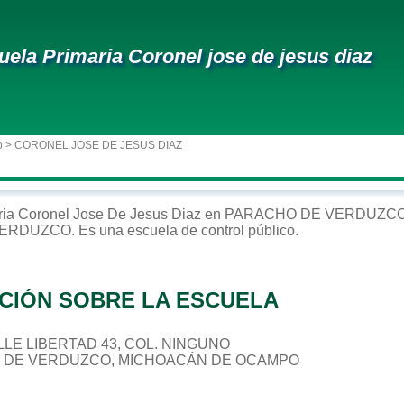
uela Primaria Coronel jose de jesus diaz
o
> CORONEL JOSE DE JESUS DIAZ
ria
Coronel Jose De Jesus Diaz
en
PARACHO DE VERDUZC
VERDUZCO
. Es una escuela de control
público
.
CIÓN SOBRE LA ESCUELA
CALLE LIBERTAD 43, COL. NINGUNO
O DE VERDUZCO, MICHOACÁN DE OCAMPO