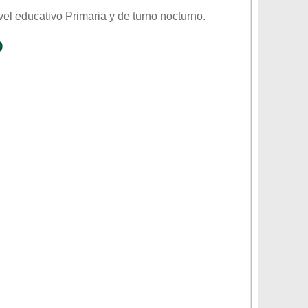
ivel educativo
Primaria
y de turno
nocturno
.
O