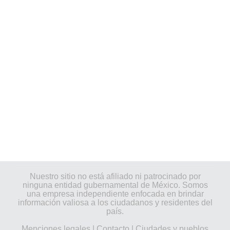
Nuestro sitio no está afiliado ni patrocinado por
ninguna entidad gubernamental de México. Somos
una empresa independiente enfocada en brindar
información valiosa a los ciudadanos y residentes del
país.
Menciones legales
|
Contacto
|
Ciudades y pueblos