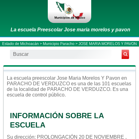
La escuela Preescolar Jose maria morelos y pavon
Estado de Michoacán
>
Municipio Paracho
> JOSE MARIA MORELOS Y PAVON
La escuela
preescolar
Jose Maria Morelos Y Pavon
en
PARACHO DE VERDUZCO
es una de las 101 escuelas
de la localidad de
PARACHO DE VERDUZCO
. Es una
escuela de control
público
.
INFORMACIÓN SOBRE LA
ESCUELA
Su dirección: PROLONGACIÓN 20 DE NOVIEMBRE ,