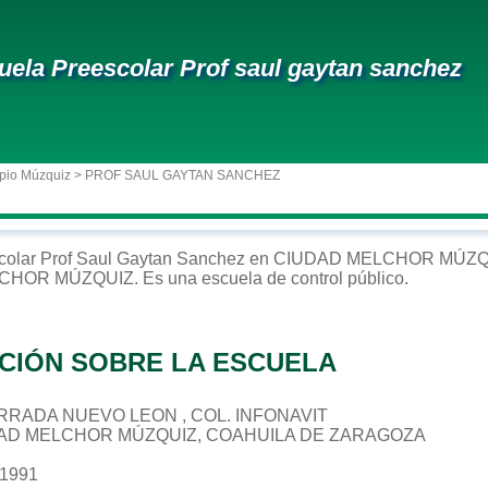
uela Preescolar Prof saul gaytan sanchez
pio Múzquiz
> PROF SAUL GAYTAN SANCHEZ
colar
Prof Saul Gaytan Sanchez
en
CIUDAD MELCHOR MÚZQ
LCHOR MÚZQUIZ
. Es una escuela de control
público
.
CIÓN SOBRE LA ESCUELA
CERRADA NUEVO LEON , COL. INFONAVIT
DAD MELCHOR MÚZQUIZ, COAHUILA DE ZARAGOZA
61991