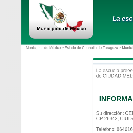
La esc
Municipios de México >
Estado de Coahuila de Zaragoza
>
Munici
La escuela
prees
de
CIUDAD ME
INFORMA
Su dirección: 
CP 26342, CIU
Teléfono: 86461