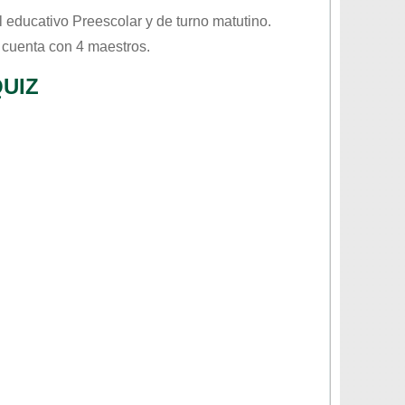
el educativo
Preescolar
y de turno
matutino
.
 cuenta con 4 maestros.
UIZ