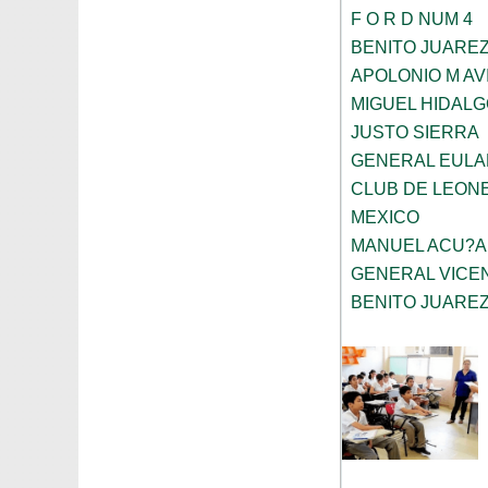
F O R D NUM 4
BENITO JUARE
APOLONIO M AV
MIGUEL HIDALG
JUSTO SIERRA
GENERAL EULAL
CLUB DE LEONE
MEXICO
MANUEL ACU?A
GENERAL VICE
BENITO JUARE