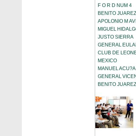
F O R D NUM 4
BENITO JUARE
APOLONIO M AV
MIGUEL HIDALG
JUSTO SIERRA
GENERAL EULAL
CLUB DE LEONE
MEXICO
MANUEL ACU?A
GENERAL VICE
BENITO JUARE