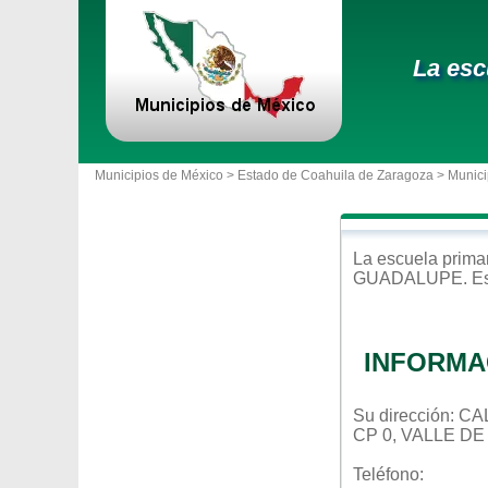
La esc
Municipios de México >
Estado de Coahuila de Zaragoza
>
Munici
La escuela
prima
GUADALUPE
. E
INFORMA
Su dirección: 
CP 0, VALLE D
Teléfono: