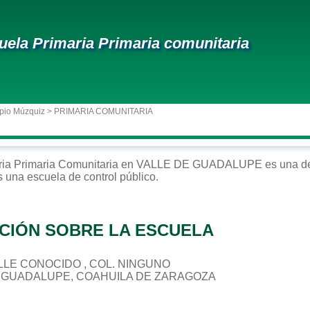
uela Primaria Primaria comunitaria
pio Múzquiz
> PRIMARIA COMUNITARIA
ria
Primaria Comunitaria
en
VALLE DE GUADALUPE
es una de
s una escuela de control
público
.
CIÓN SOBRE LA ESCUELA
CALLE CONOCIDO , COL. NINGUNO
E GUADALUPE, COAHUILA DE ZARAGOZA