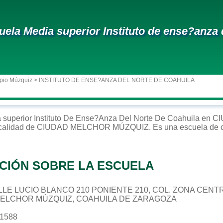
uela Media superior Instituto de ense?anza 
pio Múzquiz
> INSTITUTO DE ENSE?ANZA DEL NORTE DE COAHUILA
 superior
Instituto De Ense?anza Del Norte De Coahuila
en
CI
ocalidad de
CIUDAD MELCHOR MÚZQUIZ
. Es una escuela de 
CIÓN SOBRE LA ESCUELA
CALLE LUCIO BLANCO 210 PONIENTE 210, COL. ZONA CENT
 MELCHOR MÚZQUIZ, COAHUILA DE ZARAGOZA
61588