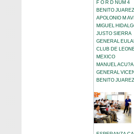
F O R D NUM 4
BENITO JUARE
APOLONIO M AV
MIGUEL HIDALG
JUSTO SIERRA
GENERAL EULAL
CLUB DE LEONE
MEXICO
MANUEL ACU?A
GENERAL VICE
BENITO JUARE
ESPERANZA CA