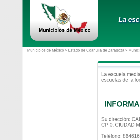
La esc
Municipios de México >
Estado de Coahuila de Zaragoza
>
Munici
La escuela
media
escuelas de la l
INFORMA
Su dirección: 
CP 0, CIUDAD
Teléfono: 86461