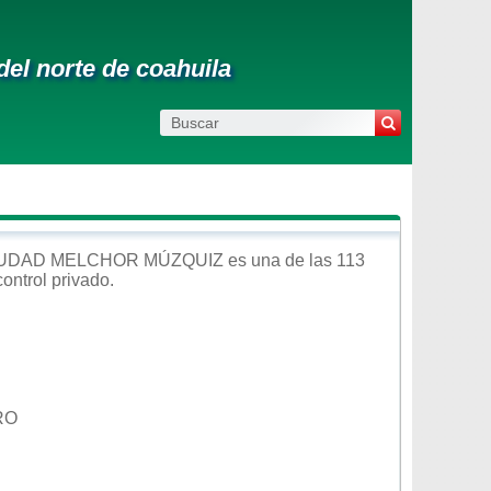
del norte de coahuila
UDAD MELCHOR MÚZQUIZ
es una de las 113
control
privado
.
RO