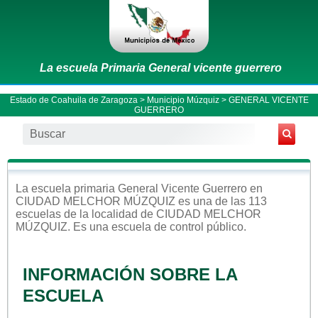
La escuela Primaria General vicente guerrero
Estado de Coahuila de Zaragoza
>
Municipio Múzquiz
> GENERAL VICENTE
GUERRERO
La escuela
primaria
General Vicente Guerrero
en
CIUDAD MELCHOR MÚZQUIZ
es una de las 113
escuelas de la localidad de
CIUDAD MELCHOR
MÚZQUIZ
. Es una escuela de control
público
.
INFORMACIÓN SOBRE LA
ESCUELA