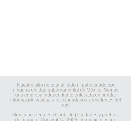
Nuestro sitio no está afiliado ni patrocinado por
ninguna entidad gubernamental de México. Somos
una empresa independiente enfocada en brindar
información valiosa a los ciudadanos y residentes del
país.
Menciones legales
|
Contacto
|
Ciudades y pueblos
del mundo
| Copyright © 2026 los-municipios.mx
Todos los derechos reservados