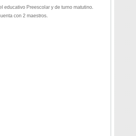
vel educativo
Preescolar
y de turno
matutino
.
cuenta con 2 maestros.