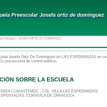
uela Preescolar Josefa ortiz de dominguez
pio Múzquiz
> JOSEFA ORTIZ DE DOMINGUEZ
colar
Josefa Ortiz De Dominguez
en
LAS ESPERANZAS
es un
 Es una escuela de control
público
.
CIÓN SOBRE LA ESCUELA
 AVENIDA CUAUHTEMOC , COL. VILLA LAS ESPERANZAS
 ESPERANZAS, COAHUILA DE ZARAGOZA