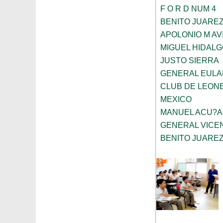
F O R D NUM 4
BENITO JUARE
APOLONIO M AV
MIGUEL HIDALG
JUSTO SIERRA
GENERAL EULAL
CLUB DE LEONE
MEXICO
MANUEL ACU?A
GENERAL VICE
BENITO JUARE