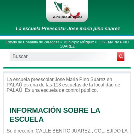
La escuela Preescolar Jose maria pino suarez
Estado de Coahuila de Zaragoza
>
Municipio Múzquiz
> JOSE MARIA PINO
SUAREZ
La escuela
preescolar
Jose Maria Pino Suarez
en
PALAÚ
es una de las 113 escuelas de la localidad de
PALAÚ
. Es una escuela de control
público
.
INFORMACIÓN SOBRE LA
ESCUELA
Su dirección: CALLE BENITO JUAREZ , COL. EJIDO LA