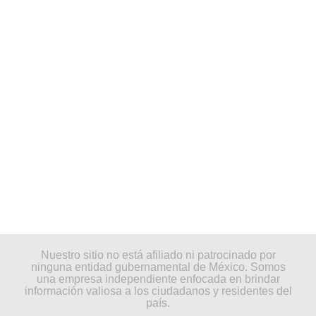
Nuestro sitio no está afiliado ni patrocinado por
ninguna entidad gubernamental de México. Somos
una empresa independiente enfocada en brindar
información valiosa a los ciudadanos y residentes del
país.