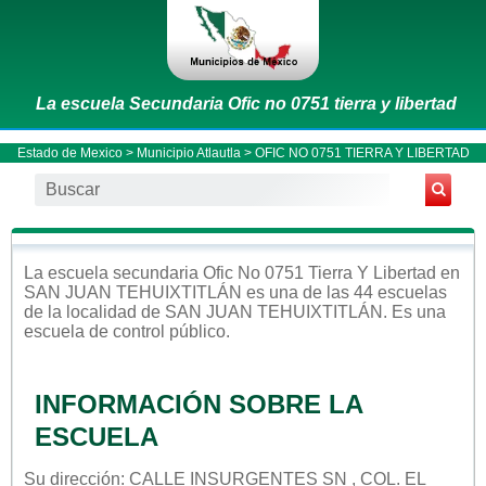
La escuela Secundaria Ofic no 0751 tierra y libertad
Estado de Mexico
>
Municipio Atlautla
> OFIC NO 0751 TIERRA Y LIBERTAD
La escuela
secundaria
Ofic No 0751 Tierra Y Libertad
en
SAN JUAN TEHUIXTITLÁN
es una de las 44 escuelas
de la localidad de
SAN JUAN TEHUIXTITLÁN
. Es una
escuela de control
público
.
INFORMACIÓN SOBRE LA
ESCUELA
Su dirección: CALLE INSURGENTES SN , COL. EL