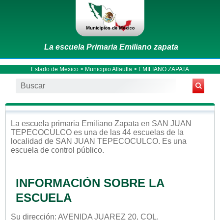
La escuela Primaria Emiliano zapata
Estado de Mexico
>
Municipio Atlautla
> EMILIANO ZAPATA
La escuela
primaria
Emiliano Zapata
en
SAN JUAN
TEPECOCULCO
es una de las 44 escuelas de la
localidad de
SAN JUAN TEPECOCULCO
. Es una
escuela de control
público
.
INFORMACIÓN SOBRE LA
ESCUELA
Su dirección: AVENIDA JUAREZ 20, COL.