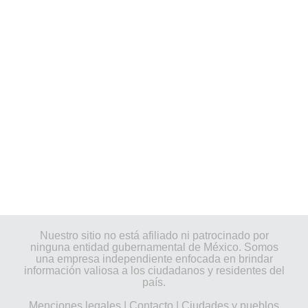
Nuestro sitio no está afiliado ni patrocinado por
ninguna entidad gubernamental de México. Somos
una empresa independiente enfocada en brindar
información valiosa a los ciudadanos y residentes del
país.
Menciones legales
|
Contacto
|
Ciudades y pueblos