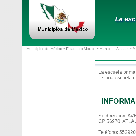
La esc
Municipios de México >
Estado de Mexico
>
Municipio Atlautla
> M
La escuela
prima
Es una escuela d
INFORMA
Su dirección: 
CP 56970, ATL
Teléfono: 55292