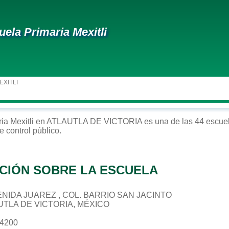
uela Primaria Mexitli
EXITLI
ria
Mexitli
en
ATLAUTLA DE VICTORIA
es una de las 44 escuel
e control
público
.
CIÓN SOBRE LA ESCUELA
AVENIDA JUAREZ , COL. BARRIO SAN JACINTO
AUTLA DE VICTORIA, MÉXICO
04200