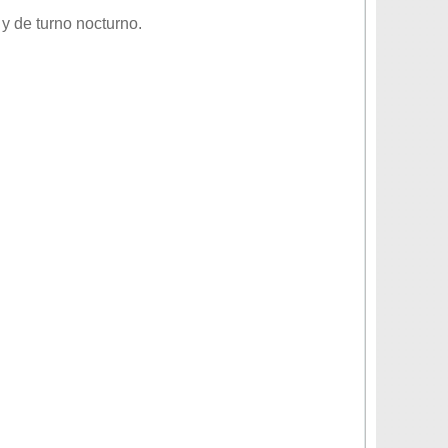
y de turno
nocturno
.