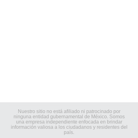
Nuestro sitio no está afiliado ni patrocinado por
ninguna entidad gubernamental de México. Somos
una empresa independiente enfocada en brindar
información valiosa a los ciudadanos y residentes del
país.