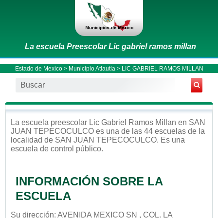
La escuela Preescolar Lic gabriel ramos millan
Estado de Mexico
>
Municipio Atlautla
> LIC GABRIEL RAMOS MILLAN
La escuela
preescolar
Lic Gabriel Ramos Millan
en
SAN
JUAN TEPECOCULCO
es una de las 44 escuelas de la
localidad de
SAN JUAN TEPECOCULCO
. Es una
escuela de control
público
.
INFORMACIÓN SOBRE LA
ESCUELA
Su dirección: AVENIDA MEXICO SN , COL. LA