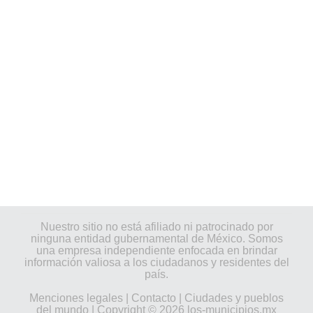
Nuestro sitio no está afiliado ni patrocinado por
ninguna entidad gubernamental de México. Somos
una empresa independiente enfocada en brindar
información valiosa a los ciudadanos y residentes del
país.
Menciones legales
|
Contacto
|
Ciudades y pueblos
del mundo
| Copyright © 2026 los-municipios.mx