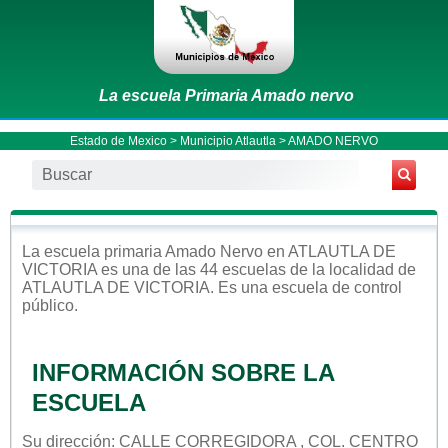
La escuela Primaria Amado nervo
Estado de Mexico
>
Municipio Atlautla
> AMADO NERVO
La escuela
primaria
Amado Nervo
en
ATLAUTLA DE
VICTORIA
es una de las 44 escuelas de la localidad de
ATLAUTLA DE VICTORIA
. Es una escuela de control
público
.
INFORMACIÓN SOBRE LA
ESCUELA
Su dirección: CALLE CORREGIDORA , COL. CENTRO