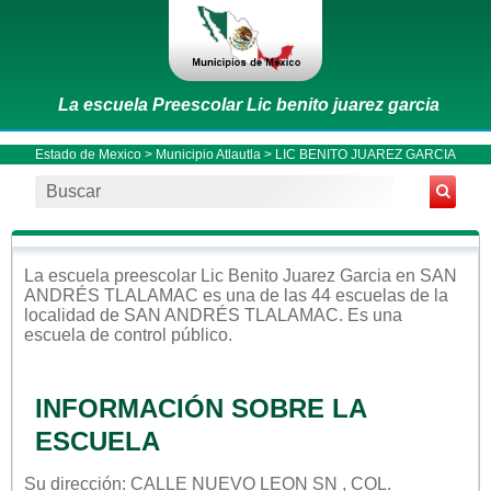
La escuela Preescolar Lic benito juarez garcia
Estado de Mexico
>
Municipio Atlautla
> LIC BENITO JUAREZ GARCIA
La escuela
preescolar
Lic Benito Juarez Garcia
en
SAN
ANDRÉS TLALAMAC
es una de las 44 escuelas de la
localidad de
SAN ANDRÉS TLALAMAC
. Es una
escuela de control
público
.
INFORMACIÓN SOBRE LA
ESCUELA
Su dirección: CALLE NUEVO LEON SN , COL.