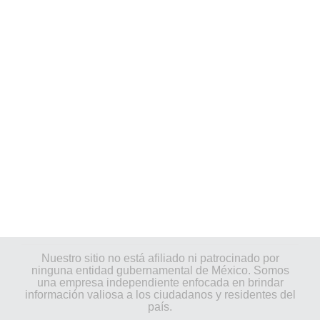
Nuestro sitio no está afiliado ni patrocinado por
ninguna entidad gubernamental de México. Somos
una empresa independiente enfocada en brindar
información valiosa a los ciudadanos y residentes del
país.