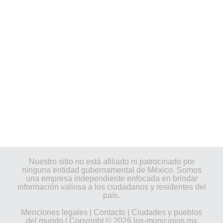
Nuestro sitio no está afiliado ni patrocinado por
ninguna entidad gubernamental de México. Somos
una empresa independiente enfocada en brindar
información valiosa a los ciudadanos y residentes del
país.
Menciones legales
|
Contacto
|
Ciudades y pueblos
del mundo
| Copyright © 2026 los-municipios.mx