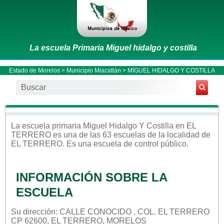
La escuela Primaria Miguel hidalgo y costilla
Estado de Morelos
>
Municipio Miacatlán
> MIGUEL HIDALGO Y COSTILLA
La escuela
primaria
Miguel Hidalgo Y Costilla
en
EL
TERRERO
es una de las 63 escuelas de la localidad de
EL TERRERO
. Es una escuela de control
público
.
INFORMACIÓN SOBRE LA
ESCUELA
Su dirección: CALLE CONOCIDO , COL. EL TERRERO
CP 62600, EL TERRERO, MORELOS