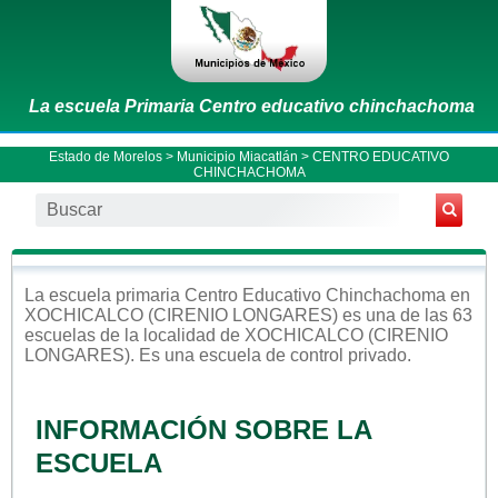
La escuela Primaria Centro educativo chinchachoma
Estado de Morelos
>
Municipio Miacatlán
> CENTRO EDUCATIVO
CHINCHACHOMA
La escuela
primaria
Centro Educativo Chinchachoma
en
XOCHICALCO (CIRENIO LONGARES)
es una de las 63
escuelas de la localidad de
XOCHICALCO (CIRENIO
LONGARES)
. Es una escuela de control
privado
.
INFORMACIÓN SOBRE LA
ESCUELA