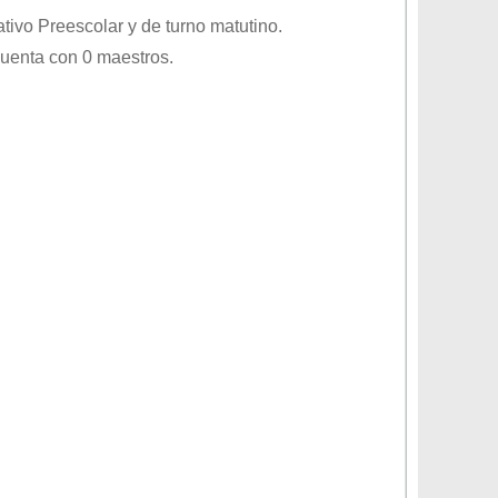
ativo
Preescolar
y de turno
matutino
.
cuenta con 0 maestros.