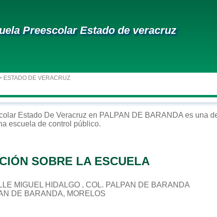
uela Preescolar Estado de veracruz
> ESTADO DE VERACRUZ
colar
Estado De Veracruz
en
PALPAN DE BARANDA
es una de
na escuela de control
público
.
CIÓN SOBRE LA ESCUELA
CALLE MIGUEL HIDALGO , COL. PALPAN DE BARANDA
PAN DE BARANDA, MORELOS