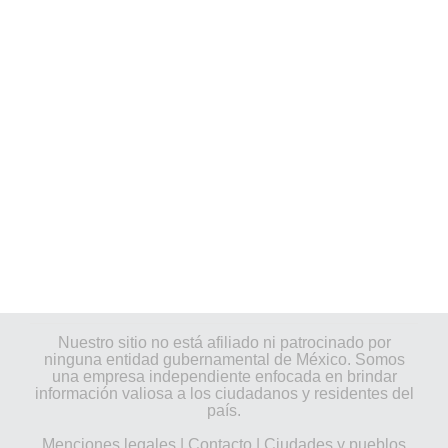
Nuestro sitio no está afiliado ni patrocinado por
ninguna entidad gubernamental de México. Somos
una empresa independiente enfocada en brindar
información valiosa a los ciudadanos y residentes del
país.
Menciones legales
|
Contacto
|
Ciudades y pueblos