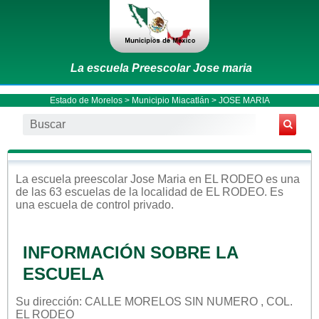
La escuela Preescolar Jose maria
Estado de Morelos
>
Municipio Miacatlán
> JOSE MARIA
La escuela
preescolar
Jose Maria
en
EL RODEO
es una
de las 63 escuelas de la localidad de
EL RODEO
. Es
una escuela de control
privado
.
INFORMACIÓN SOBRE LA
ESCUELA
Su dirección: CALLE MORELOS SIN NUMERO , COL.
EL RODEO