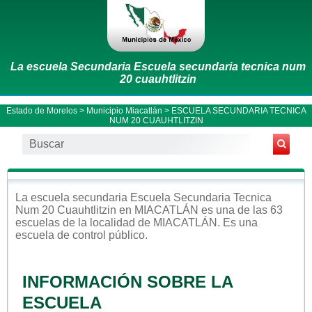
La escuela Secundaria Escuela secundaria tecnica num
20 cuauhtlitzin
Estado de Morelos
>
Municipio Miacatlán
> ESCUELA SECUNDARIA TECNICA
NUM 20 CUAUHTLITZIN
La escuela
secundaria
Escuela Secundaria Tecnica
Num 20 Cuauhtlitzin
en
MIACATLÁN
es una de las 63
escuelas de la localidad de
MIACATLÁN
. Es una
escuela de control
público
.
INFORMACIÓN SOBRE LA
ESCUELA