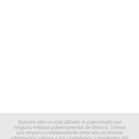
Nuestro sitio no está afiliado ni patrocinado por
ninguna entidad gubernamental de México. Somos
una empresa independiente enfocada en brindar
información valiosa a los ciudadanos y residentes del