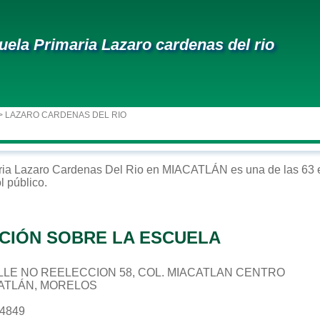
uela Primaria Lazaro cardenas del rio
> LAZARO CARDENAS DEL RIO
ria
Lazaro Cardenas Del Rio
en
MIACATLÁN
es una de las 63 
ol
público
.
CIÓN SOBRE LA ESCUELA
 CALLE NO REELECCION 58, COL. MIACATLAN CENTRO
CATLÁN, MORELOS
34849