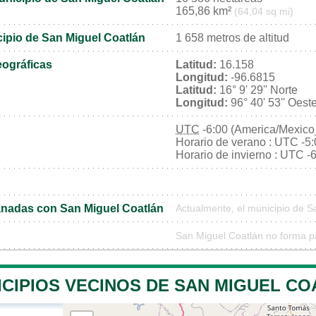
165,86 km²
(64,04 sq mi)
cipio de San Miguel Coatlán
1 658 metros de altitud
ográficas
Latitud:
16.158
Longitud:
-96.6815
Latitud:
16° 9' 29'' Norte
Longitud:
96° 40' 53'' Oest
UTC
-6:00 (America/Mexico
Horario de verano : UTC -5
Horario de invierno : UTC -
nadas con San Miguel Coatlán
Actualmente, el municipio de 
San Miguel Coatlán no forma p
ICIPIOS VECINOS DE SAN MIGUEL CO