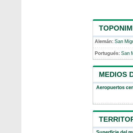
TOPONIM
Alemán:
San Mig
Portugués:
San M
MEDIOS 
Aeropuertos ce
TERRITOR
Superficie del 