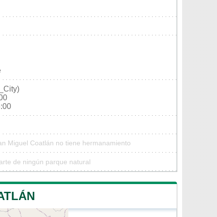
e
_City)
:00
6:00
San Miguel Coatlán no tiene hermanamiento
arte de ningún parque natural
ATLÁN