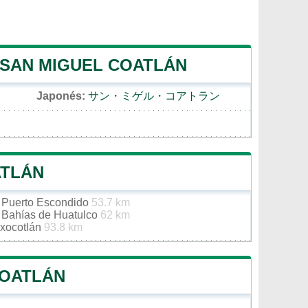
 SAN MIGUEL COATLÁN
Japonés:
サン・ミゲル・コアトラン
ATLÁN
e Puerto Escondido
53.7 km
e Bahías de Huatulco
62 km
oxocotlán
93.8 km
COATLÁN