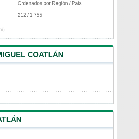
Ordenados por Región / País
212 / 1 755
mi)
 MIGUEL COATLÁN
ATLÁN