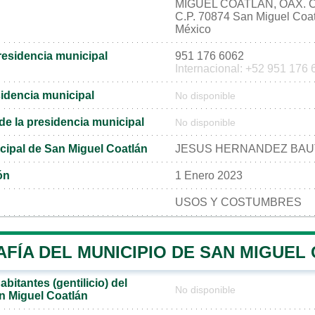
MIGUEL COATLAN, OAX. C.
C.P. 70874 San Miguel Coa
México
residencia municipal
951 176 6062
Internacional: +52 951 176
sidencia municipal
No disponible
l de la presidencia municipal
No disponible
cipal de San Miguel Coatlán
JESUS HERNANDEZ BAU
ón
1 Enero 2023
USOS Y COSTUMBRES
FÍA DEL MUNICIPIO DE SAN MIGUEL
bitantes (gentilicio) del
No disponible
n Miguel Coatlán