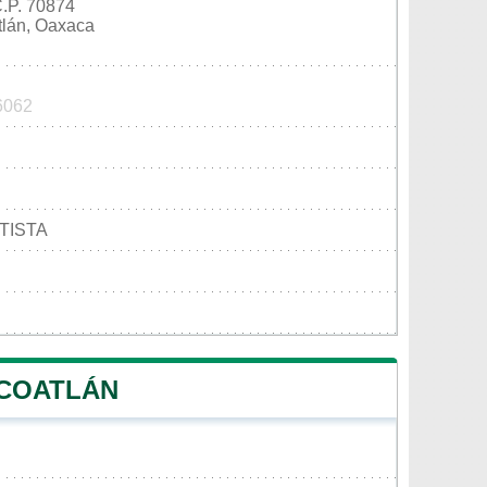
P. 70874
tlán, Oaxaca
 6062
TISTA
 COATLÁN