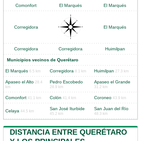
Comonfort
El Marqués
El Marqués
Corregidora
El Marqués
Corregidora
Corregidora
Huimilpan
Municipios vecinos de Querétaro
El Marqués
Corregidora
Huimilpan
6.5 km
8.1 km
27.3 km
Apaseo el Alto
Pedro Escobedo
Apaseo el Grande
28.4
km
28.9 km
31.2 km
Comonfort
Colón
Coroneo
41.1 km
41.4 km
43.9 km
San José Iturbide
San Juan del Río
Celaya
44.5 km
45.2 km
48.3 km
DISTANCIA ENTRE QUERÉTARO