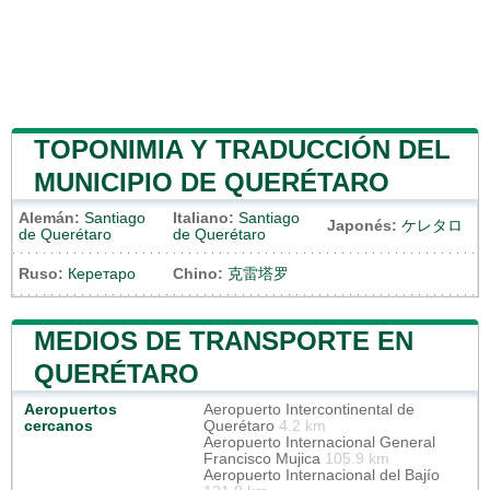
TOPONIMIA Y TRADUCCIÓN DEL
MUNICIPIO DE QUERÉTARO
Alemán:
Santiago
Italiano:
Santiago
Japonés:
ケレタロ
de Querétaro
de Querétaro
Ruso:
Керетаро
Chino:
克雷塔罗
MEDIOS DE TRANSPORTE EN
QUERÉTARO
Aeropuertos
Aeropuerto Intercontinental de
cercanos
Querétaro
4.2 km
Aeropuerto Internacional General
Francisco Mujica
105.9 km
Aeropuerto Internacional del Bajío