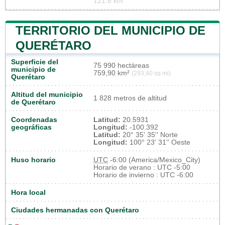
121.8 km
TERRITORIO DEL MUNICIPIO DE
QUERÉTARO
Superficie del
75 990 hectáreas
municipio de
759,90 km²
(293,40 sq mi)
Querétaro
Altitud del municipio
1 828 metros de altitud
de Querétaro
Coordenadas
Latitud:
20.5931
geográficas
Longitud:
-100.392
Latitud:
20° 35' 35'' Norte
Longitud:
100° 23' 31'' Oeste
Huso horario
UTC
-6:00 (America/Mexico_City)
Horario de verano : UTC -5:00
Horario de invierno : UTC -6:00
Hora local
Ciudades hermanadas con Querétaro