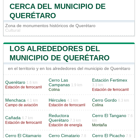
CERCA DEL MUNICIPIO DE
QUERÉTARO
Zona de monumentos históricos de Querétaro
Cultural
LOS ALREDEDORES DEL
MUNICIPIO DE QUERÉTARO
en el territorio y en los alrededores del municipio de Querétaro
Cerro Las
Estación Fertimex
Querétaro
1.6 km
Campanas
1.9 km
3.3 km
Estación de ferrocarril
Colina
Estación de ferrocarril
Menchaca
Hércules
Cerro Gordo
4.1 km
4.1 km
6.3 km
Campo de aviación
Estación de ferrocarril
Colina
Reductora
Cerro El Tangano
7.6
Cañada
6.7 km
Querétaro
7.3 km
km
Estación de ferrocarril
Estación de energía
Montaña
Cerro El Citamario
Cerro Cimatario
Cerro El Picacho
7.8
7.9