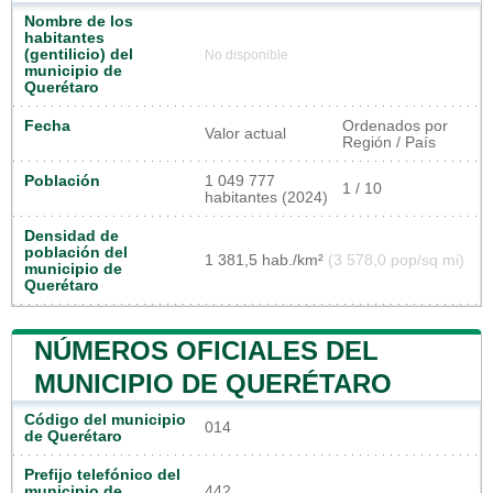
Nombre de los
habitantes
(gentilicio) del
No disponible
municipio de
Querétaro
Fecha
Ordenados por
Valor actual
Región / País
Población
1 049 777
1 / 10
habitantes (2024)
Densidad de
población del
1 381,5 hab./km²
(3 578,0 pop/sq mi)
municipio de
Querétaro
NÚMEROS OFICIALES DEL
MUNICIPIO DE QUERÉTARO
Código del municipio
014
de Querétaro
Prefijo telefónico del
municipio de
442