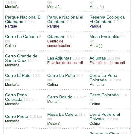
7.8 km
km
km
Montaña
Montaña
Montaña
Parque Nacional El
Parque Nacional el
Reserva Ecológica
Citamario
Cimatario
El Cimatario
7.9 km
7.9 km
7.9 km
Parque
Parque
Parque
Cerro La Cañada
Citamario
Mesa Encinalito
8
8.3 km
9.4
km
Centro de
km
Colina
comunicación
Mesa(s)
Cerro Grande de
Las Adjuntas
Adjuntas
10.2 km
10.2 km
Santa Cruz
10.2 km
Estación de ferrocarril
Estación de ferrocarril
Montaña
Cerro El Patol
Cerro La Peña
Cerro La Peña
10.3
10.6
Colorada
km
km
10.7 km
Montaña
Colina
Montaña
Cerro Peña
Cerro Colorado
11.4
Cerro Boludo
10.8 km
Colorada
10.7 km
km
Montaña
Montaña
Colina
Mesa La Calera
Cerro Potrero el
11.8
Cerro Prieto
11.5 km
Chivato
km
12.2 km
Montaña
Mesa(s)
Colina
Potrero la Cinta
13.4