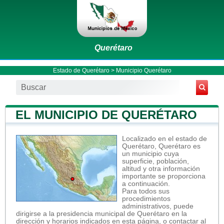
Querétaro
Estado de Querétaro
>
Municipio Querétaro
EL MUNICIPIO DE QUERÉTARO
Localizado en el estado de
Querétaro, Querétaro es
un municipio cuya
superficie, población,
altitud y otra información
importante se proporciona
a continuación.
Para todos sus
procedimientos
administrativos, puede
dirigirse a la presidencia municipal de Querétaro en la
dirección y horarios indicados en esta página, o contactar al