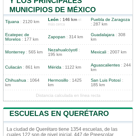
Y LOS PRINCIPALES
MUNICIPIOS DE MÉXICO
León
: 146 km
Puebla de Zaragoza
el
Tijuana
: 2120 km
: 287 km
más cerca
Ecatepec de
Guadalajara
: 308
Zapopan
: 314 km
Morelos
: 177 km
km
Nezahualcóyotl
:
Monterrey
: 565 km
Mexicali
: 2007 km
195 km
Aguascalientes
: 244
Culiacán
: 861 km
Mérida
: 1122 km
km
Chihuahua
: 1064
Hermosillo
: 1425
San Luis Potosí
:
km
km
185 km
Distancia calculada en línea recta
ESCUELAS EN QUERÉTARO
La ciudad de Querétaro tiene 1354 escuelas, de las
cuales 122 son de nivel inicial, 447 de Preescolar