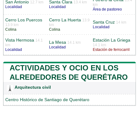
San Antonio
Santa Clara
12.7 km
13.4 km
km
Localidad
Localidad
Área de pastoreo
Cerro Los Puercos
Cerro La Huerta
13.9
Santa Cruz
14 km
13.9 km
km
Localidad
Colina
Colina
Vista Hermosa
Estación La Griega
14.1
La Mesa
14.1 km
km
14.1 km
Localidad
Localidad
Estación de ferrocarril
ACTIVIDADES Y OCIO EN LOS
ALREDEDORES DE QUERÉTARO
Arquitectura civil
Centro Histórico de Santiago de Querétaro