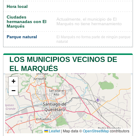
Hora local
Ciudades
Actualmente, el municipio de El
hermanadas con El
Marqués no tiene hermanamiento
Marqués
Parque natural
El Marqués no forma parte de ningún parque
natural
LOS MUNICIPIOS VECINOS DE
EL MARQUÉS
+
−
Leaflet
|
Map data ©
OpenStreetMap
contributors