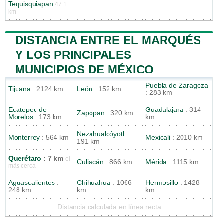
Tequisquiapan
47.1
km
DISTANCIA ENTRE EL MARQUÉS
Y LOS PRINCIPALES
MUNICIPIOS DE MÉXICO
Puebla de Zaragoza
Tijuana
: 2124 km
León
: 152 km
: 283 km
Ecatepec de
Guadalajara
: 314
Zapopan
: 320 km
Morelos
: 173 km
km
Nezahualcóyotl
:
Monterrey
: 564 km
Mexicali
: 2010 km
191 km
Querétaro
: 7 km
el
Culiacán
: 866 km
Mérida
: 1115 km
más cerca
Aguascalientes
:
Chihuahua
: 1066
Hermosillo
: 1428
248 km
km
km
Distancia calculada en línea recta