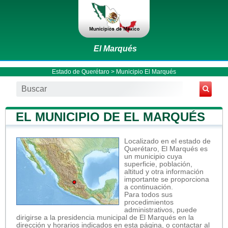
El Marqués
Estado de Querétaro
>
Municipio El Marqués
EL MUNICIPIO DE EL MARQUÉS
Localizado en el estado de
Querétaro, El Marqués es
un municipio cuya
superficie, población,
altitud y otra información
importante se proporciona
a continuación.
Para todos sus
procedimientos
administrativos, puede
dirigirse a la presidencia municipal de El Marqués en la
dirección y horarios indicados en esta página, o contactar al