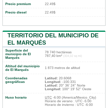
Precio premium
22.49$
Precio diesel
22.49$
TERRITORIO DEL MUNICIPIO DE
EL MARQUÉS
Superficie del
78 740 hectáreas
municipio de El
787,40 km²
(304,02 sq mi)
Marqués
Altitud del municipio
1 873 metros de altitud
de El Marqués
Coordenadas
Latitud:
20.6068
geográficas
Longitud:
-100.331
Latitud:
20° 36' 24'' Norte
Longitud:
100° 19' 52'' Oeste
Huso horario
UTC
-6:00 (America/Mexico_City)
Horario de verano : UTC -5:00
Horario de invierno : UTC -6:00