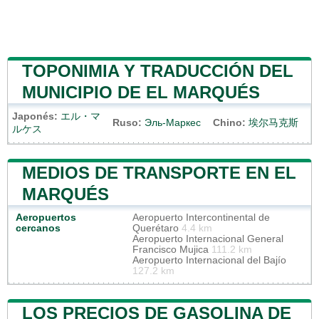
TOPONIMIA Y TRADUCCIÓN DEL
MUNICIPIO DE EL MARQUÉS
Japonés:
エル・マ
Ruso:
Эль-Маркес
Chino:
埃尔马克斯
ルケス
MEDIOS DE TRANSPORTE EN EL
MARQUÉS
Aeropuertos
Aeropuerto Intercontinental de
cercanos
Querétaro
4.4 km
Aeropuerto Internacional General
Francisco Mujica
111.2 km
Aeropuerto Internacional del Bajío
127.2 km
LOS PRECIOS DE GASOLINA DE