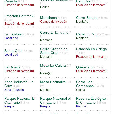
Cañada
Hércules
0.4 km
2.4 km
km
Estación de ferrocarril
Estación de ferrocarril
Colina
Estación Fertimex
Menchaca
Cerro Boludo
4.5 km
6.5 km
3.2 km
Campo de aviación
Montaña
Estación de ferrocarril
Cerro El Tangano
7
San Antonio
Cerro El Patol
6.6 km
7.2 km
km
Localidad
Montaña
Montaña
Cerro Grande de
Estación La Griega
Santa Cruz
7.5 km
Santa Cruz
7.6 km
7.6 km
Localidad
Montaña
Estación de ferrocarril
Mesa La Calera
7.7
La Griega
Querétaro
7.6 km
7.7 km
km
Estación de ferrocarril
Estación de ferrocarril
Mesa(s)
Zona Industrial La
Mesa Encinalito
Cerro Las
8.3
Cruz
Campanas
8 km
km
8.4 km
zona industrial
Mesa(s)
Colina
Parque Nacional El
Parque Nacional el
Reserva Ecológica
Citamario
Cimatario
El Cimatario
8.8 km
8.8 km
8.8 km
Parque
Parque
Parque