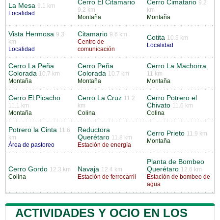
Cerro El Citamario
Cerro Cimatario
9.2
La Mesa
9.1 km
9.2 km
km
Localidad
Montaña
Montaña
Vista Hermosa
Citamario
9.3
9.6 km
Cotita
10.5 km
km
Centro de
Localidad
Localidad
comunicación
Cerro La Peña
Cerro Peña
Cerro La Machorra
Colorada
Colorada
10.7 km
10.7 km
11 km
Montaña
Montaña
Montaña
Cerro El Picacho
Cerro La Cruz
Cerro Potrero el
11.2
Chivato
11.1 km
km
11.6 km
Montaña
Colina
Colina
Potrero la Cinta
Reductora
11.6
Cerro Prieto
11.9 km
Querétaro
km
11.8 km
Montaña
Área de pastoreo
Estación de energía
Planta de Bombeo
Cerro Gordo
Navaja
Querétaro
12.3 km
12.4 km
12.6 km
Colina
Estación de ferrocarril
Estación de bombeo de
agua
ACTIVIDADES Y OCIO EN LOS