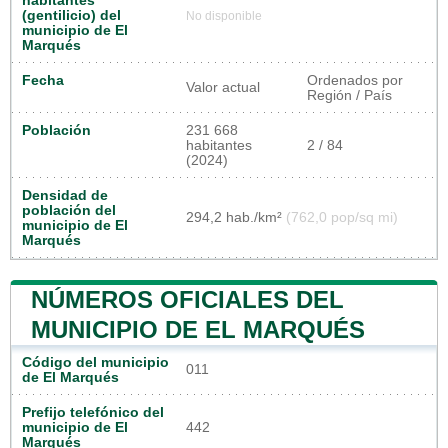
habitantes
(gentilicio) del
No disponible
municipio de El
Marqués
Fecha
Ordenados por
Valor actual
Región / País
Población
231 668
habitantes
2 / 84
(2024)
Densidad de
población del
294,2 hab./km²
(762,0 pop/sq mi)
municipio de El
Marqués
NÚMEROS OFICIALES DEL
MUNICIPIO DE EL MARQUÉS
Código del municipio
011
de El Marqués
Prefijo telefónico del
municipio de El
442
Marqués