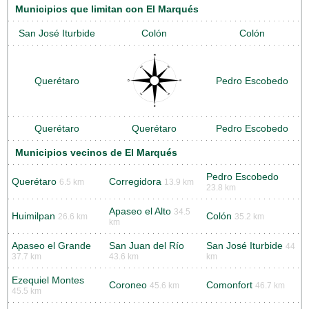
Municipios que limitan con El Marqués
San José Iturbide
Colón
Colón
Querétaro
Pedro Escobedo
Querétaro
Querétaro
Pedro Escobedo
Municipios vecinos de El Marqués
Pedro Escobedo
Querétaro
Corregidora
6.5 km
13.9 km
23.8 km
Apaseo el Alto
34.5
Huimilpan
Colón
26.6 km
35.2 km
km
Apaseo el Grande
San Juan del Río
San José Iturbide
44
37.7 km
43.6 km
km
Ezequiel Montes
Coroneo
Comonfort
45.6 km
46.7 km
45.5 km