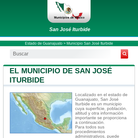
San José Iturbide
Estado de Guanajuato
>
Municipio San José Iturbide
EL MUNICIPIO DE SAN JOSÉ
ITURBIDE
Localizado en el estado de
Guanajuato, San José
Iturbide es un municipio
cuya superficie, población,
altitud y otra información
importante se proporciona
a continuación.
Para todos sus
procedimientos
administrativos, puede