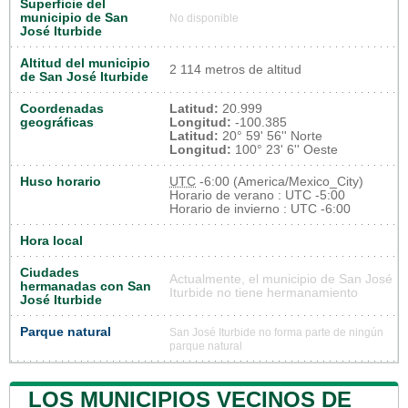
Superficie del
municipio de San
No disponible
José Iturbide
Altitud del municipio
2 114 metros de altitud
de San José Iturbide
Coordenadas
Latitud:
20.999
geográficas
Longitud:
-100.385
Latitud:
20° 59' 56'' Norte
Longitud:
100° 23' 6'' Oeste
Huso horario
UTC
-6:00 (America/Mexico_City)
Horario de verano : UTC -5:00
Horario de invierno : UTC -6:00
Hora local
Ciudades
Actualmente, el municipio de San José
hermanadas con San
Iturbide no tiene hermanamiento
José Iturbide
Parque natural
San José Iturbide no forma parte de ningún
parque natural
LOS MUNICIPIOS VECINOS DE