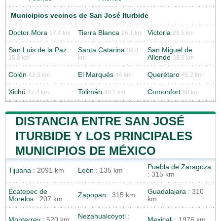
Municipios vecinos de San José Iturbide
Doctor Mora
Tierra Blanca
Victoria
17.4 km
26.1 km
29.5 km
San Luis de la Paz
Santa Catarina
San Miguel de
36.4
Allende
35.8 km
km
38.5 km
Colón
El Marqués
Querétaro
42.3 km
44 km
45.2 km
Xichú
Tolimán
Comonfort
47.4 km
48.1 km
50 km
DISTANCIA ENTRE SAN JOSÉ
ITURBIDE Y LOS PRINCIPALES
MUNICIPIOS DE MÉXICO
Puebla de Zaragoza
Tijuana
: 2091 km
León
: 135 km
: 315 km
Ecatepec de
Guadalajara
: 310
Zapopan
: 315 km
Morelos
: 207 km
km
Nezahualcóyotl
:
Monterrey
: 520 km
Mexicali
: 1976 km