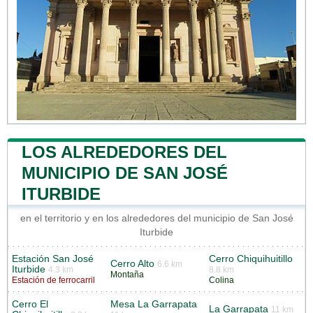
LOS ALREDEDORES DEL
MUNICIPIO DE SAN JOSÉ
ITURBIDE
en el territorio y en los alrededores del municipio de San José
Iturbide
Estación San José
Cerro Chiquihuitillo
Cerro Alto
6.6 km
Iturbide
4.3 km
8.8 km
Montaña
Estación de ferrocarril
Colina
Cerro El
Mesa La Garrapata
La Garrapata
11 km