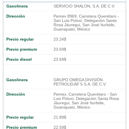
Gasolinera
SERVICIO SHALON, S.A. DE C.V.
Dirección
Pemex 8969, Carretera Querétaro -
San Luis Potosí, Delegaciön Santa
Rosa Jáuregui, San José Iturbide,
Guanajuato, México
Precio regular
23.24$
Precio premium
23.69$
Precio diesel
23.69$
Gasolinera
GRUPO OMEGA DIVISIÓN
PETROLEUM´S S.A. DE C.V.
Dirección
Pemex, Carretera Querétaro - San
Luis Potosí, Delegaciön Santa Rosa
Jáuregui, San José Iturbide,
Guanajuato, México
Precio regular
21.89$
Precio premium
22.59$