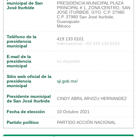
municipal de San
PRESIDENCIA MUNICIPAL PLAZA
José Iturbide
PRINCIPAL # 1, ZONA CENTRO, SAN
JOSE ITURBIDE, GTO. C.P. 37980
C.P. 37980 San José Iturbide,
Guanajuato
México
Teléfono de la
419 133 0101
presidencia
Internacional: +52 419 133 0101
municipal
E-mail de la
presidencia
No disponible
municipal
Sitio web oficial de la
presidencia
sji.gob.mx/
municipal
Presidente municipal
CINDY ABRIL ARVIZU HERNANDEZ
de San José Iturbide
Fecha de elección
10 Octubre 2021
Partido político
PARTIDO ACCIÓN NACIONAL