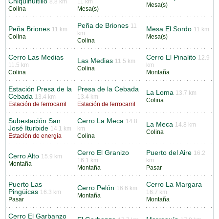
Chiquihuitillo
8.8 km
11 km
Mesa(s)
Colina
Mesa(s)
Peña de Briones
11
Peña Briones
Mesa El Sordo
11 km
11 km
km
Colina
Mesa(s)
Colina
Cerro Las Medias
Cerro El Pinalito
12.9
Las Medias
11.5 km
11.5 km
km
Colina
Colina
Montaña
Estación Presa de la
Presa de la Cebada
La Loma
13.7 km
Cebada
13.4 km
13.4 km
Colina
Estación de ferrocarril
Estación de ferrocarril
Subestación San
Cerro La Meca
14.8
La Meca
14.8 km
José Iturbide
14.1 km
km
Colina
Estación de energía
Colina
Cerro El Granizo
Puerto del Aire
16.2
Cerro Alto
15.9 km
16.1 km
km
Montaña
Montaña
Pasar
Puerto Las
Cerro La Margara
Cerro Pelón
16.6 km
Pingüicas
16.3 km
16.7 km
Montaña
Pasar
Montaña
Cerro El Garbanzo