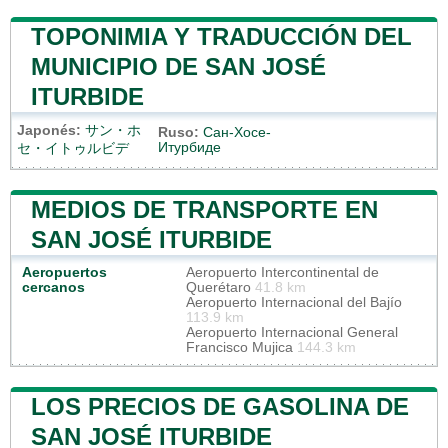
TOPONIMIA Y TRADUCCIÓN DEL
MUNICIPIO DE SAN JOSÉ
ITURBIDE
Japonés:
サン・ホ
Ruso:
Сан-Хосе-
Итурбиде
セ・イトゥルビデ
MEDIOS DE TRANSPORTE EN
SAN JOSÉ ITURBIDE
Aeropuertos
Aeropuerto Intercontinental de
cercanos
Querétaro
41.8 km
Aeropuerto Internacional del Bajío
113.9 km
Aeropuerto Internacional General
Francisco Mujica
144.3 km
LOS PRECIOS DE GASOLINA DE
SAN JOSÉ ITURBIDE