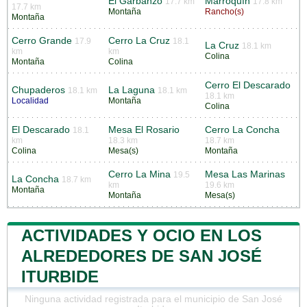
El Garbanzo
Marroquín
17.7 km
17.8 km
17.7 km
Montaña
Rancho(s)
Montaña
Cerro Grande
Cerro La Cruz
17.9
18.1
La Cruz
18.1 km
km
km
Colina
Montaña
Colina
Cerro El Descarado
Chupaderos
La Laguna
18.1 km
18.1 km
18.1 km
Localidad
Montaña
Colina
El Descarado
Mesa El Rosario
Cerro La Concha
18.1
km
18.3 km
18.7 km
Colina
Mesa(s)
Montaña
Cerro La Mina
Mesa Las Marinas
19.5
La Concha
18.7 km
km
19.6 km
Montaña
Montaña
Mesa(s)
ACTIVIDADES Y OCIO EN LOS
ALREDEDORES DE SAN JOSÉ
ITURBIDE
Ninguna actividad registrada para el municipio de San José