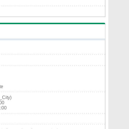
te
_City)
:00
6:00