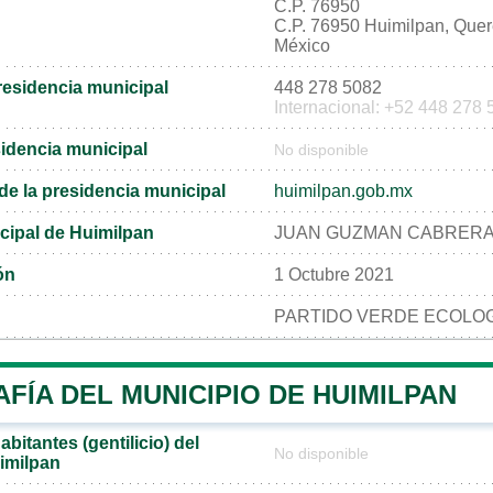
C.P. 76950
C.P. 76950 Huimilpan, Quer
México
residencia municipal
448 278 5082
Internacional: +52 448 278
sidencia municipal
No disponible
l de la presidencia municipal
huimilpan.gob.mx
cipal de Huimilpan
JUAN GUZMAN CABRER
ón
1 Octubre 2021
PARTIDO VERDE ECOLOG
ÍA DEL MUNICIPIO DE HUIMILPAN
bitantes (gentilicio) del
No disponible
imilpan