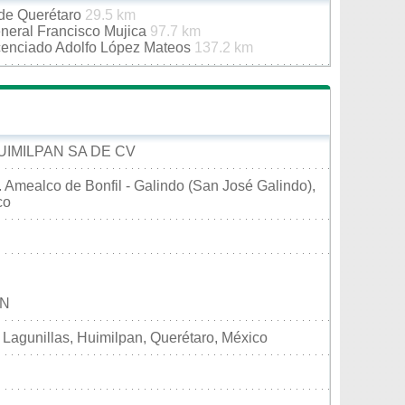
 de Querétaro
29.5 km
eneral Francisco Mujica
97.7 km
icenciado Adolfo López Mateos
137.2 km
UIMILPAN SA DE CV
. Amealco de Bonfil - Galindo (San José Galindo),
co
IN
Lagunillas, Huimilpan, Querétaro, México