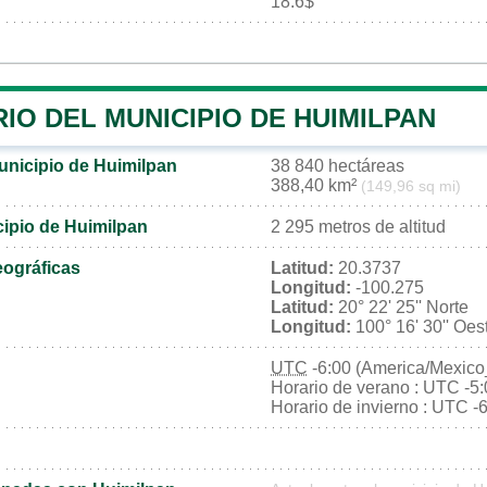
18.6$
IO DEL MUNICIPIO DE HUIMILPAN
municipio de Huimilpan
38 840 hectáreas
388,40 km²
(149,96 sq mi)
cipio de Huimilpan
2 295 metros de altitud
ográficas
Latitud:
20.3737
Longitud:
-100.275
Latitud:
20° 22' 25'' Norte
Longitud:
100° 16' 30'' Oes
UTC
-6:00 (America/Mexico
Horario de verano : UTC -5
Horario de invierno : UTC -