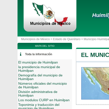
Huimi
Municipios de México >
Estado de Querétaro
>
Municipio Huimilp
MAPA DEL SITIO
EL MUNIC
Toda la información
El municipio de Huimilpan
la presidencia municipal de
Huimilpan
Demografía del municipio de
Huimilpan
Números oficiales del municipio
de Huimilpan
División administrativa de
Huimilpan
Los modulos CURP en Huimilpan
Toponimia y traducción del
municipio de Huimilpan