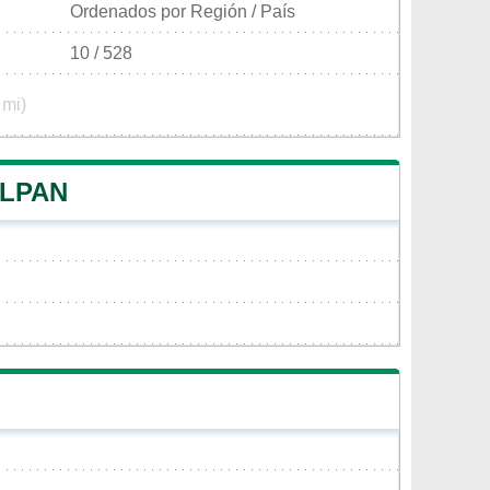
Ordenados por Región / País
10 / 528
 mi)
ILPAN