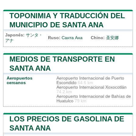
TOPONIMIA Y TRADUCCIÓN DEL
MUNICIPIO DE SANTA ANA
Japonés:
サンタ・
Ruso:
Санта Ана
Chino:
圣安娜
アナ
MEDIOS DE TRANSPORTE EN
SANTA ANA
Aeropuertos
Aeropuerto Internacional de Puerto
cercanos
Escondido
64.6 km
Aeropuerto Internacional Xoxocotlán
74.2 km
Aeropuerto Internacional de Bahías de
Huatulco
79 km
LOS PRECIOS DE GASOLINA DE
SANTA ANA