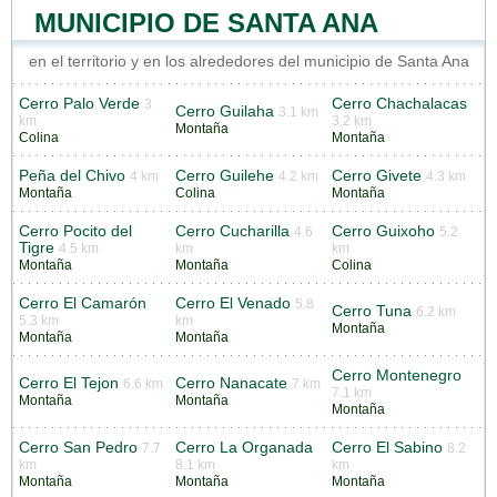
MUNICIPIO DE SANTA ANA
en el territorio y en los alrededores del municipio de Santa Ana
Cerro Palo Verde
Cerro Chachalacas
3
Cerro Guilaha
3.1 km
km
3.2 km
Montaña
Colina
Montaña
Peña del Chivo
Cerro Guilehe
Cerro Givete
4 km
4.2 km
4.3 km
Montaña
Colina
Montaña
Cerro Pocito del
Cerro Cucharilla
Cerro Guixoho
4.6
5.2
Tigre
4.5 km
km
km
Montaña
Montaña
Colina
Cerro El Camarón
Cerro El Venado
5.8
Cerro Tuna
6.2 km
5.3 km
km
Montaña
Montaña
Montaña
Cerro Montenegro
Cerro El Tejon
Cerro Nanacate
6.6 km
7 km
7.1 km
Montaña
Montaña
Montaña
Cerro San Pedro
Cerro La Organada
Cerro El Sabino
7.7
8.2
km
8.1 km
km
Montaña
Montaña
Montaña