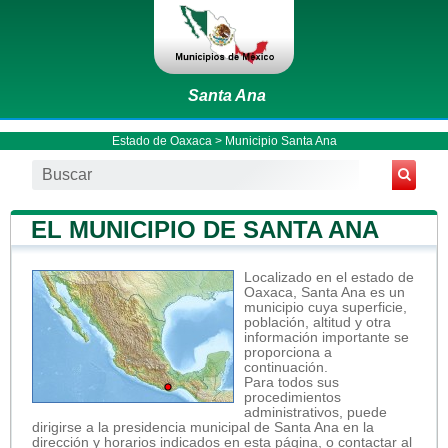
Santa Ana
Estado de Oaxaca
>
Municipio Santa Ana
EL MUNICIPIO DE SANTA ANA
Localizado en el estado de
Oaxaca, Santa Ana es un
municipio cuya superficie,
población, altitud y otra
información importante se
proporciona a
continuación.
Para todos sus
procedimientos
administrativos, puede
dirigirse a la presidencia municipal de Santa Ana en la
dirección y horarios indicados en esta página, o contactar al