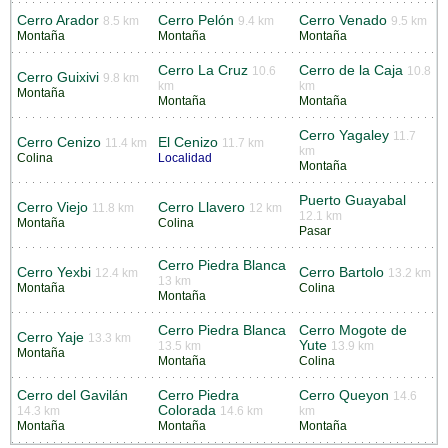
Cerro Arador
Cerro Pelón
Cerro Venado
8.5 km
9.4 km
9.5 km
Montaña
Montaña
Montaña
Cerro La Cruz
Cerro de la Caja
10.6
10.8
Cerro Guixivi
9.8 km
km
km
Montaña
Montaña
Montaña
Cerro Yagaley
11.7
Cerro Cenizo
El Cenizo
11.4 km
11.7 km
km
Colina
Localidad
Montaña
Puerto Guayabal
Cerro Viejo
Cerro Llavero
11.8 km
12 km
12.1 km
Montaña
Colina
Pasar
Cerro Piedra Blanca
Cerro Yexbi
Cerro Bartolo
12.4 km
13.2 km
13 km
Montaña
Colina
Montaña
Cerro Piedra Blanca
Cerro Mogote de
Cerro Yaje
13.3 km
Yute
13.5 km
13.9 km
Montaña
Montaña
Colina
Cerro del Gavilán
Cerro Piedra
Cerro Queyon
14.6
Colorada
14.3 km
14.6 km
km
Montaña
Montaña
Montaña