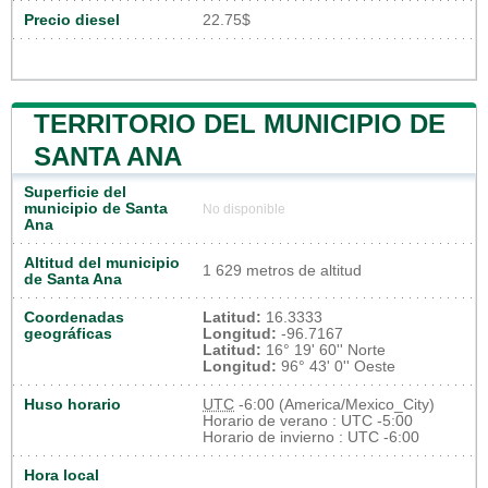
Precio diesel
22.75$
TERRITORIO DEL MUNICIPIO DE
SANTA ANA
Superficie del
municipio de Santa
No disponible
Ana
Altitud del municipio
1 629 metros de altitud
de Santa Ana
Coordenadas
Latitud:
16.3333
geográficas
Longitud:
-96.7167
Latitud:
16° 19' 60'' Norte
Longitud:
96° 43' 0'' Oeste
Huso horario
UTC
-6:00 (America/Mexico_City)
Horario de verano : UTC -5:00
Horario de invierno : UTC -6:00
Hora local