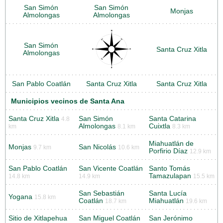
San Simón
San Simón
Monjas
Almolongas
Almolongas
San Simón
Santa Cruz Xitla
Almolongas
San Pablo Coatlán
Santa Cruz Xitla
Santa Cruz Xitla
Municipios vecinos de Santa Ana
Santa Cruz Xitla
San Simón
Santa Catarina
4.8
Almolongas
Cuixtla
km
8.1 km
8.3 km
Miahuatlán de
Monjas
San Nicolás
9.7 km
10.6 km
Porfirio Díaz
12.9 km
San Pablo Coatlán
San Vicente Coatlán
Santo Tomás
Tamazulapan
14.8 km
14.9 km
15.5 km
San Sebastián
Santa Lucía
Yogana
15.8 km
Coatlán
Miahuatlán
18.7 km
19.6 km
Sitio de Xitlapehua
San Miguel Coatlán
San Jerónimo