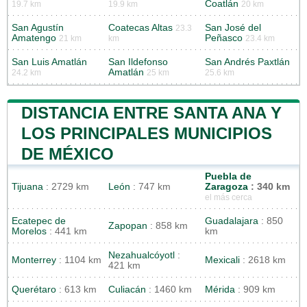
Coatlán
19.7 km
19.9 km
20 km
San Agustín
Coatecas Altas
San José del
23.3
Amatengo
Peñasco
21 km
km
23.4 km
San Luis Amatlán
San Ildefonso
San Andrés Paxtlán
Amatlán
24.2 km
25 km
25.6 km
DISTANCIA ENTRE SANTA ANA Y
LOS PRINCIPALES MUNICIPIOS
DE MÉXICO
Puebla de
Tijuana
: 2729 km
León
: 747 km
Zaragoza
: 340 km
el más cerca
Ecatepec de
Guadalajara
: 850
Zapopan
: 858 km
Morelos
: 441 km
km
Nezahualcóyotl
:
Monterrey
: 1104 km
Mexicali
: 2618 km
421 km
Querétaro
: 613 km
Culiacán
: 1460 km
Mérida
: 909 km