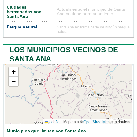
Ciudades
Actualmente, el municipio de Santa
hermanadas con
Ana no tiene hermanamiento
Santa Ana
Parque natural
Santa Ana no forma parte de ningún parque
natural
LOS MUNICIPIOS VECINOS DE
SANTA ANA
+
−
Leaflet
|
Map data ©
OpenStreetMap
contributors
Municipios que limitan con Santa Ana