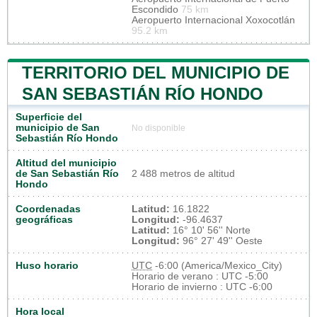
Escondido
75 km
Aeropuerto Internacional Xoxocotlán
95.2 km
TERRITORIO DEL MUNICIPIO DE
SAN SEBASTIÁN RÍO HONDO
Superficie del
municipio de San
No disponible
Sebastián Río Hondo
Altitud del municipio
de San Sebastián Río
2 488 metros de altitud
Hondo
Coordenadas
Latitud:
16.1822
geográficas
Longitud:
-96.4637
Latitud:
16° 10' 56'' Norte
Longitud:
96° 27' 49'' Oeste
Huso horario
UTC
-6:00 (America/Mexico_City)
Horario de verano : UTC -5:00
Horario de invierno : UTC -6:00
Hora local