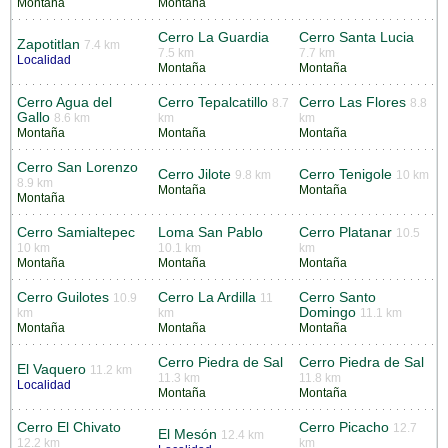
Montaña
Montaña
Cerro La Guardia
Cerro Santa Lucia
Zapotitlan
7.4 km
7.5 km
7.7 km
Localidad
Montaña
Montaña
Cerro Agua del
Cerro Tepalcatillo
Cerro Las Flores
8.7
8.8
Gallo
8.6 km
km
km
Montaña
Montaña
Montaña
Cerro San Lorenzo
Cerro Jilote
Cerro Tenigole
9.8 km
10 km
8.9 km
Montaña
Montaña
Montaña
Cerro Samialtepec
Loma San Pablo
Cerro Platanar
10.5
10 km
10.1 km
km
Montaña
Montaña
Montaña
Cerro Guilotes
Cerro La Ardilla
Cerro Santo
10.9
11
Domingo
km
km
11.1 km
Montaña
Montaña
Montaña
Cerro Piedra de Sal
Cerro Piedra de Sal
El Vaquero
11.2 km
11.3 km
11.8 km
Localidad
Montaña
Montaña
Cerro El Chivato
Cerro Picacho
12.7
El Mesón
12.4 km
12.2 km
km