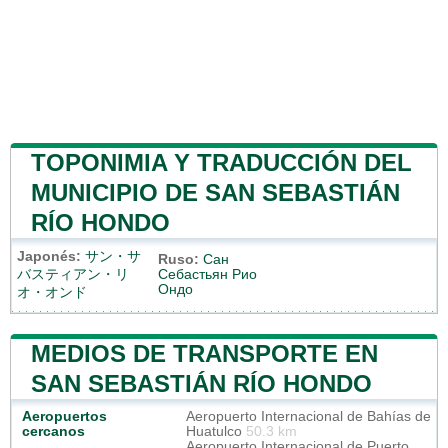
TOPONIMIA Y TRADUCCIÓN DEL
MUNICIPIO DE SAN SEBASTIÁN
RÍO HONDO
Japonés:
サン・サ
Ruso:
Сан
バスティアン・リ
Себастьян Рио
Ондо
オ・オンド
MEDIOS DE TRANSPORTE EN
SAN SEBASTIÁN RÍO HONDO
Aeropuertos
Aeropuerto Internacional de Bahías de
cercanos
Huatulco
50.3 km
Aeropuerto Internacional de Puerto