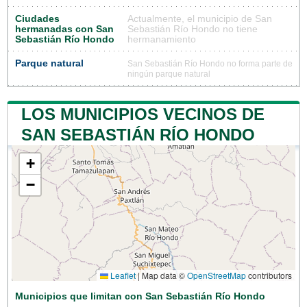
Ciudades
Actualmente, el municipio de San
hermanadas con San
Sebastián Río Hondo no tiene
Sebastián Río Hondo
hermanamiento
Parque natural
San Sebastián Río Hondo no forma parte de
ningún parque natural
LOS MUNICIPIOS VECINOS DE
SAN SEBASTIÁN RÍO HONDO
+
−
Leaflet
|
Map data ©
OpenStreetMap
contributors
Municipios que limitan con San Sebastián Río Hondo