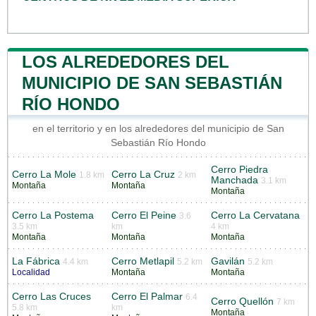
LOS ALREDEDORES DEL
MUNICIPIO DE SAN SEBASTIÁN
RÍO HONDO
en el territorio y en los alrededores del municipio de San
Sebastián Río Hondo
Cerro Piedra
Cerro La Mole
Cerro La Cruz
1.8 km
2 km
Manchada
3.1 km
Montaña
Montaña
Montaña
Cerro La Postema
Cerro El Peine
Cerro La Cervatana
3.6
3.5 km
km
4 km
Montaña
Montaña
Montaña
La Fábrica
Cerro Metlapil
Gavilán
4.4 km
5.2 km
5.2 km
Localidad
Montaña
Montaña
Cerro Las Cruces
Cerro El Palmar
6.4
Cerro Quellón
7 km
5.8 km
km
Montaña