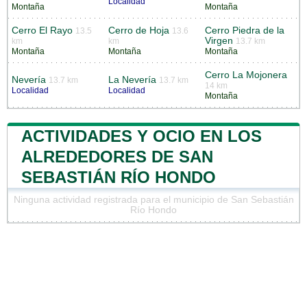
Localidad
Montaña
Montaña
Cerro El Rayo
Cerro de Hoja
Cerro Piedra de la
13.5
13.6
Virgen
km
km
13.7 km
Montaña
Montaña
Montaña
Cerro La Mojonera
Nevería
La Nevería
13.7 km
13.7 km
14 km
Localidad
Localidad
Montaña
ACTIVIDADES Y OCIO EN LOS
ALREDEDORES DE SAN
SEBASTIÁN RÍO HONDO
Ninguna actividad registrada para el municipio de San Sebastián
Río Hondo