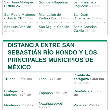
San Juan Mixtepec
Sitio de Xitlapehua
San Francisco
Distrito 26
Logueche
19.9 km
20.2 km
21.3 km
San Pedro Mixtepec
Miahuatlán de
San Juan
- Distrito 26
Porfirio Díaz
Ozolotepec
21.5 km
21.6 km
22.6 km
San Luis Amatlán
San Miguel Coatlán
Santa Catarina
Cuixtla
23.1 km
23.4 km
23.7 km
DISTANCIA ENTRE SAN
SEBASTIÁN RÍO HONDO Y LOS
PRINCIPALES MUNICIPIOS DE
MÉXICO
Puebla de
Tijuana
: 2760 km
León
: 778 km
Zaragoza
: 368 km
el más cerca
Ecatepec de
Guadalajara
: 882
Zapopan
: 889 km
Morelos
: 470 km
km
Nezahualcóyotl
:
Monterrey
: 1129 km
Mexicali
: 2648 km
450 km