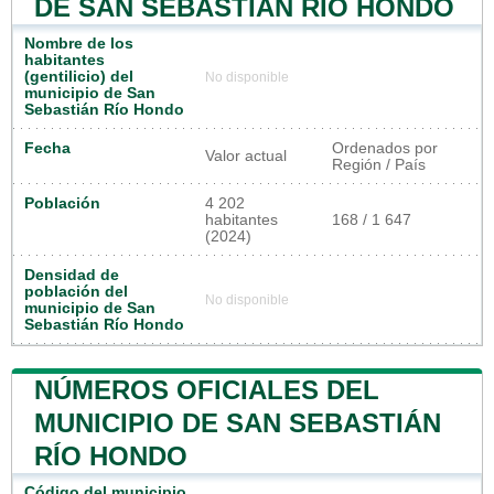
DE SAN SEBASTIÁN RÍO HONDO
Nombre de los
habitantes
(gentilicio) del
No disponible
municipio de San
Sebastián Río Hondo
Fecha
Ordenados por
Valor actual
Región / País
Población
4 202
habitantes
168 / 1 647
(2024)
Densidad de
población del
No disponible
municipio de San
Sebastián Río Hondo
NÚMEROS OFICIALES DEL
MUNICIPIO DE SAN SEBASTIÁN
RÍO HONDO
Código del municipio