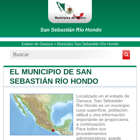
San Sebastián Río Hondo
Estado de Oaxaca
>
Municipio San Sebastián Río Hondo
EL MUNICIPIO DE SAN
SEBASTIÁN RÍO HONDO
Localizado en el estado de
Oaxaca, San Sebastián
Río Hondo es un municipio
cuya superficie, población,
altitud y otra información
importante se proporciona
a continuación.
Para todos sus
procedimientos
administrativos, puede