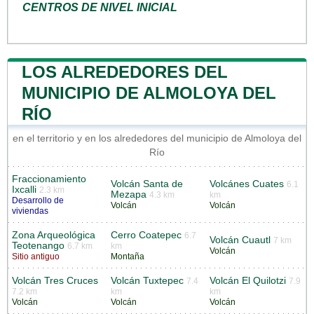
CENTROS DE NIVEL INICIAL
LOS ALREDEDORES DEL
MUNICIPIO DE ALMOLOYA DEL
RÍO
en el territorio y en los alrededores del municipio de Almoloya del
Río
Fraccionamiento
Volcán Santa de
Volcánes Cuates
6.1
Ixcalli
2.3 km
Mezapa
4.3 km
km
Desarrollo de
Volcán
Volcán
viviendas
Zona Arqueológica
Cerro Coatepec
6.7
Volcán Cuautl
7 km
Teotenango
6.7 km
km
Volcán
Sitio antiguo
Montaña
Volcán Tres Cruces
Volcán Tuxtepec
Volcán El Quilotzi
7.4
7.9
7.2 km
km
km
Volcán
Volcán
Volcán