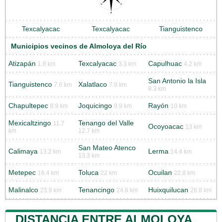
Texcalyacac
Texcalyacac
Tianguistenco
Municipios vecinos de Almoloya del Río
Atizapán
Texcalyacac
Capulhuac
1.8 km
3.3 km
4.2 km
San Antonio la Isla
Tianguistenco
Xalatlaco
7.6 km
7.9 km
8.3 km
Chapultepec
Joquicingo
Rayón
8.9 km
9.9 km
10 km
Mexicaltzingo
Tenango del Valle
11.7
Ocoyoacac
13 km
km
12.7 km
San Mateo Atenco
Calimaya
Lerma
13.2 km
14.4 km
13.3 km
Metepec
Toluca
Ocuilan
16.4 km
22 km
22.8 km
Malinalco
Tenancingo
Huixquilucan
23.9 km
24.6 km
26.8 km
DISTANCIA ENTRE ALMOLOYA