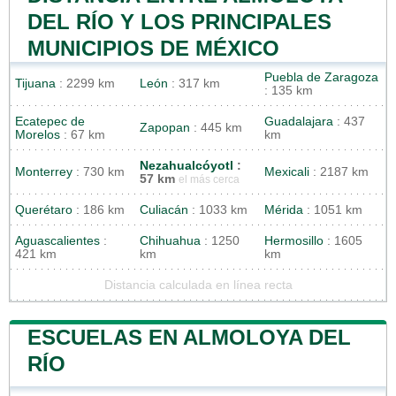
DEL RÍO Y LOS PRINCIPALES
MUNICIPIOS DE MÉXICO
Puebla de Zaragoza
Tijuana
: 2299 km
León
: 317 km
: 135 km
Ecatepec de
Guadalajara
: 437
Zapopan
: 445 km
Morelos
: 67 km
km
Nezahualcóyotl
:
Monterrey
: 730 km
Mexicali
: 2187 km
57 km
el más cerca
Querétaro
: 186 km
Culiacán
: 1033 km
Mérida
: 1051 km
Aguascalientes
:
Chihuahua
: 1250
Hermosillo
: 1605
421 km
km
km
Distancia calculada en línea recta
ESCUELAS EN ALMOLOYA DEL
RÍO