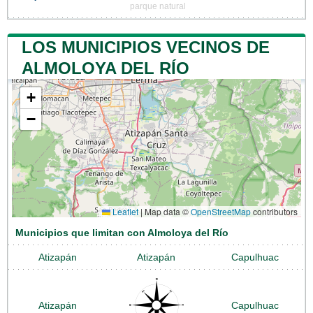
parque natural
LOS MUNICIPIOS VECINOS DE
ALMOLOYA DEL RÍO
+
−
Leaflet
|
Map data ©
OpenStreetMap
contributors
Municipios que limitan con Almoloya del Río
Atizapán
Atizapán
Capulhuac
Atizapán
Capulhuac