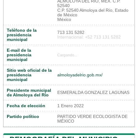
ALMOLOYA DEL RIO, MEX. C.P.
52540
C.P. 52540 Almoloya del Río, Estado
de México
México
Teléfono de la
713 131 5282
presidencia
Internacional: +52 713 131 5282
municipal
E-mail de la
presidencia
Cargando...
municipal
Sitio web oficial de la
presidencia
almoloyadelrio.gob.mx/
municipal
Presidente municipal
ESMERALDA GONZALEZ LAGUNAS
de Almoloya del Río
Fecha de elección
1 Enero 2022
Partido político
PARTIDO VERDE ECOLOGISTA DE
MÉXICO