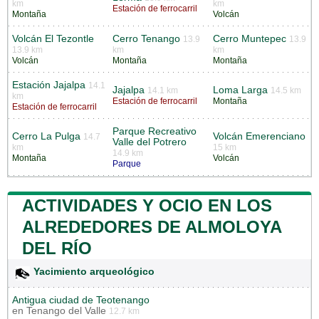
km
km
Estación de ferrocarril
Montaña
Volcán
Volcán El Tezontle
Cerro Tenango
Cerro Muntepec
13.9
13.9
13.9 km
km
km
Volcán
Montaña
Montaña
Estación Jajalpa
14.1
Jajalpa
Loma Larga
14.1 km
14.5 km
km
Estación de ferrocarril
Montaña
Estación de ferrocarril
Parque Recreativo
Cerro La Pulga
Volcán Emerenciano
14.7
Valle del Potrero
km
15 km
14.9 km
Montaña
Volcán
Parque
ACTIVIDADES Y OCIO EN LOS
ALREDEDORES DE ALMOLOYA
DEL RÍO
Yacimiento arqueológico
Antigua ciudad de Teotenango
en
Tenango del Valle
12.7 km