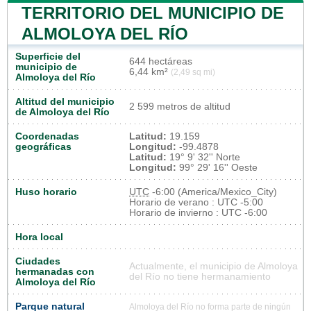
TERRITORIO DEL MUNICIPIO DE
ALMOLOYA DEL RÍO
Superficie del
644 hectáreas
municipio de
6,44 km²
(2,49 sq mi)
Almoloya del Río
Altitud del municipio
2 599 metros de altitud
de Almoloya del Río
Coordenadas
Latitud:
19.159
geográficas
Longitud:
-99.4878
Latitud:
19° 9' 32'' Norte
Longitud:
99° 29' 16'' Oeste
Huso horario
UTC
-6:00 (America/Mexico_City)
Horario de verano : UTC -5:00
Horario de invierno : UTC -6:00
Hora local
Ciudades
Actualmente, el municipio de Almoloya
hermanadas con
del Río no tiene hermanamiento
Almoloya del Río
Parque natural
Almoloya del Río no forma parte de ningún