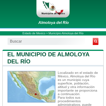
Almoloya del Río
Estado de Mexico
>
Municipio Almoloya del Río
EL MUNICIPIO DE ALMOLOYA
DEL RÍO
Localizado en el estado de
México, Almoloya del Río
es un municipio cuya
superficie, población,
altitud y otra información
importante se proporciona
a continuación.
Para todos sus
procedimientos
administrativos, puede