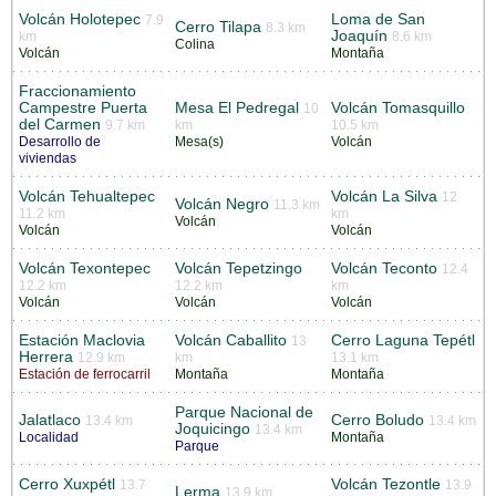
Volcán Holotepec
Loma de San
7.9
Cerro Tilapa
8.3 km
Joaquín
km
8.6 km
Colina
Volcán
Montaña
Fraccionamiento
Campestre Puerta
Mesa El Pedregal
Volcán Tomasquillo
10
del Carmen
9.7 km
km
10.5 km
Desarrollo de
Mesa(s)
Volcán
viviendas
Volcán Tehualtepec
Volcán La Silva
12
Volcán Negro
11.3 km
11.2 km
km
Volcán
Volcán
Volcán
Volcán Texontepec
Volcán Tepetzingo
Volcán Teconto
12.4
12.2 km
12.2 km
km
Volcán
Volcán
Volcán
Estación Maclovia
Volcán Caballito
Cerro Laguna Tepétl
13
Herrera
12.9 km
km
13.1 km
Estación de ferrocarril
Montaña
Montaña
Parque Nacional de
Jalatlaco
Cerro Boludo
13.4 km
13.4 km
Joquicingo
13.4 km
Localidad
Montaña
Parque
Cerro Xuxpétl
Volcán Tezontle
13.7
13.9
Lerma
13.9 km