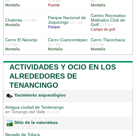
km
11.9 km
km
Montaña
Puente
Montaña
Centro Recreativo
Parque Nacional de
Chalmita
Malinalco Club de
12.4 km
Joquicingo
12.7 km
Golf
Montaña
12.8 km
Parque
Campo de golf
Cerro El Naranjo
Cerro Cuescontepec
Cerro Tlacochaca
13.5 km
13.7 km
14.1 km
Montaña
Montaña
Montaña
ACTIVIDADES Y OCIO EN LOS
ALREDEDORES DE
TENANCINGO
Yacimiento arqueológico
Antigua ciudad de Teotenango
en
Tenango del Valle
16.4 km
Sitio de la naturaleza
Nevado de Toluca