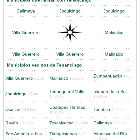
Municipios que limitan con Tenancingo
Calimaya
Joquicingo
Joquicingo
Villa Guerrero
Malinalco
Villa Guerrero
Villa Guerrero
Malinalco
Municipios vecinos de Tenancingo
Zumpahuacán
14.1
Villa Guerrero
Malinalco
5.2 km
10.2 km
km
Tenango del Valle
Ixtapan de la Sal
Joquicingo
15 km
15.3 km
15.8 km
Coatepec Harinas
Ocuilan
Tonatico
18.6 km
19.5 km
19.2 km
Rayón
Texcalyacac
Calimaya
20.6 km
21.3 km
22.5 km
San Antonio la Isla
Tianguistenco
Almoloya del Río
23.6
22.6 km
km
24.6 km