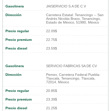
Gasolinera
JAISERVICIO S.A DE C.V
Dirección
Carretera Estatal: Tenancingo -- San
Andrés Nicolás Bravo, Tenancingo,
Estado de México, 51980, México
Precio regular
22.09$
Precio premium
22.75$
Precio diesel
23.59$
Gasolinera
SERVICIO FABRICAS SA DE CV
Dirección
Pemex, Carretera Federal Puebla-
Tlaxcala, Tenancingo, Tlaxcala,
72014, México
Precio regular
20.85$
Precio premium
23.39$
Precio diesel
21.25$