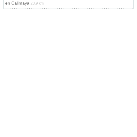
en
Calimaya
23.9 km