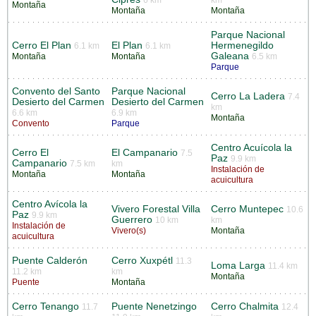
6 km
km
Montaña
Montaña
Montaña
Parque Nacional
Cerro El Plan
El Plan
Hermenegildo
6.1 km
6.1 km
Galeana
Montaña
Montaña
6.5 km
Parque
Convento del Santo
Parque Nacional
Cerro La Ladera
7.4
Desierto del Carmen
Desierto del Carmen
km
6.6 km
6.9 km
Montaña
Convento
Parque
Centro Acuícola la
Cerro El
El Campanario
7.5
Paz
9.9 km
Campanario
7.5 km
km
Instalación de
Montaña
Montaña
acuicultura
Centro Avícola la
Vivero Forestal Villa
Cerro Muntepec
10.6
Paz
9.9 km
Guerrero
10 km
km
Instalación de
Vivero(s)
Montaña
acuicultura
Puente Calderón
Cerro Xuxpétl
11.3
Loma Larga
11.4 km
11.2 km
km
Montaña
Puente
Montaña
Cerro Tenango
Puente Nenetzingo
Cerro Chalmita
11.7
12.4