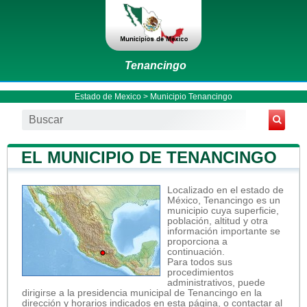
Tenancingo
Estado de Mexico
>
Municipio Tenancingo
EL MUNICIPIO DE TENANCINGO
Localizado en el estado de
México, Tenancingo es un
municipio cuya superficie,
población, altitud y otra
información importante se
proporciona a
continuación.
Para todos sus
procedimientos
administrativos, puede
dirigirse a la presidencia municipal de Tenancingo en la
dirección y horarios indicados en esta página, o contactar al