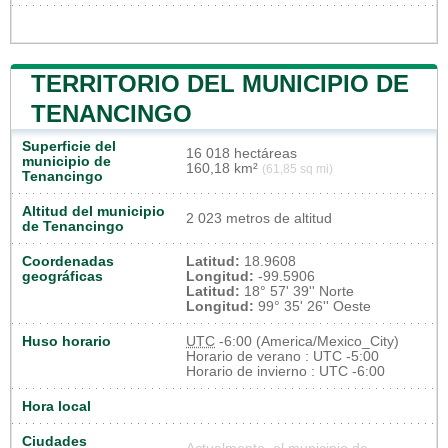
TERRITORIO DEL MUNICIPIO DE
TENANCINGO
Superficie del
16 018 hectáreas
municipio de
160,18 km²
(61,85 sq mi)
Tenancingo
Altitud del municipio
2 023 metros de altitud
de Tenancingo
Coordenadas
Latitud:
18.9608
geográficas
Longitud:
-99.5906
Latitud:
18° 57' 39'' Norte
Longitud:
99° 35' 26'' Oeste
Huso horario
UTC
-6:00 (America/Mexico_City)
Horario de verano : UTC -5:00
Horario de invierno : UTC -6:00
Hora local
Ciudades