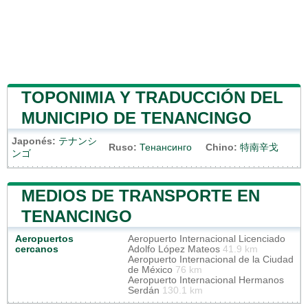
TOPONIMIA Y TRADUCCIÓN DEL
MUNICIPIO DE TENANCINGO
Japonés:
テナンシ
Ruso:
Тенансинго
Chino:
特南辛戈
ンゴ
MEDIOS DE TRANSPORTE EN
TENANCINGO
Aeropuertos
Aeropuerto Internacional Licenciado
cercanos
Adolfo López Mateos
41.9 km
Aeropuerto Internacional de la Ciudad
de México
76 km
Aeropuerto Internacional Hermanos
Serdán
130.1 km