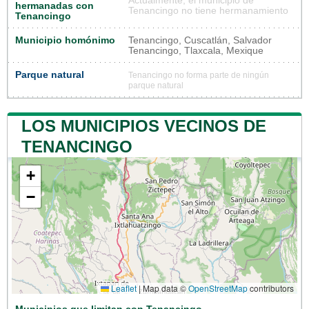
Actualmente, el municipio de
hermanadas con
Tenancingo no tiene hermanamiento
Tenancingo
Municipio homónimo
Tenancingo, Cuscatlán, Salvador
Tenancingo, Tlaxcala, Mexique
Parque natural
Tenancingo no forma parte de ningún
parque natural
LOS MUNICIPIOS VECINOS DE
TENANCINGO
+
−
Leaflet
|
Map data ©
OpenStreetMap
contributors