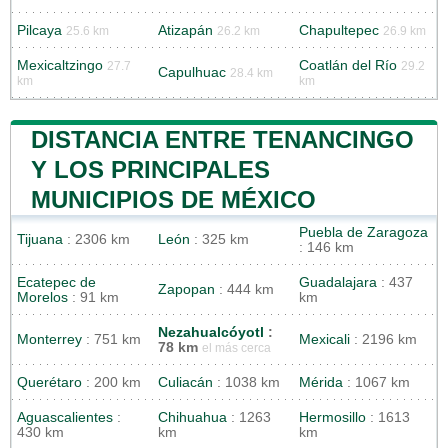
Pilcaya
Atizapán
Chapultepec
25.6 km
26.2 km
26.9 km
Mexicaltzingo
Coatlán del Río
27.7
29.2
Capulhuac
28.4 km
km
km
DISTANCIA ENTRE TENANCINGO
Y LOS PRINCIPALES
MUNICIPIOS DE MÉXICO
Puebla de Zaragoza
Tijuana
: 2306 km
León
: 325 km
: 146 km
Ecatepec de
Guadalajara
: 437
Zapopan
: 444 km
Morelos
: 91 km
km
Nezahualcóyotl
:
Monterrey
: 751 km
Mexicali
: 2196 km
78 km
el más cerca
Querétaro
: 200 km
Culiacán
: 1038 km
Mérida
: 1067 km
Aguascalientes
:
Chihuahua
: 1263
Hermosillo
: 1613
430 km
km
km