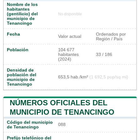
Nombre de los
habitantes
(gentilicio) del
No disponible
municipio de
Tenancingo
Fecha
Ordenados por
Valor actual
Región / País
Población
104 677
habitantes
33 / 186
(2024)
Densidad de
población del
653,5 hab./km²
(1 692,5 pop/sq mi)
municipio de
Tenancingo
NÚMEROS OFICIALES DEL
MUNICIPIO DE TENANCINGO
Código del municipio
088
de Tenancingo
Prefijo telefónico del