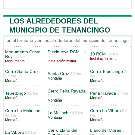
LOS ALREDEDORES DEL
MUNICIPIO DE TENANCINGO
en el territorio y en los alrededores del municipio de Tenancingo
Monumento Cristo
Diecinueve RCM
1.6
19 RCM
1.6 km
Rey
1.1 km
km
Instalación militar
Monumento
Instalación militar
Cerro Santa Cruz
Cerro Tepetzingo
3.1
Santa Cruz
2.9 km
2.9 km
km
Montaña
Montaña
Montaña
Cerro Peña Rayada
Tepetzingo
Peña Rayada
3.1 km
3.7 km
3.7 km
Montaña
Montaña
Montaña
Cerro La Malinche
Cerro La Víbora
5.2
La Malinche
4.5 km
4.5 km
km
Montaña
Montaña
Montaña
Cerro Llano del
Llano del Cipres
6
La Víbora
5.2 km
Cipres