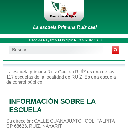
La escuela Primaria Ruiz caei
Estado de Nayarit
>
Municipio Ruiz
> RUIZ CAEI
La escuela
primaria
Ruiz Caei
en
RUÍZ
es una de las
117 escuelas de la localidad de
RUÍZ
. Es una escuela
de control
público
.
INFORMACIÓN SOBRE LA
ESCUELA
Su dirección: CALLE GUANAJUATO , COL. TALPITA
CP 63623, RUÍZ, NAYARIT