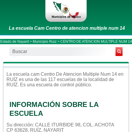
La escuela Cam Centro de atencion multiple num 14
Estado de Nayarit
>
Municipio Ruiz
> CENTRO DE ATENCION MULTIPLE NUM 14
La escuela
cam
Centro De Atencion Multiple Num 14
en
RUÍZ
es una de las 117 escuelas de la localidad de
RUÍZ
. Es una escuela de control
público
.
INFORMACIÓN SOBRE LA
ESCUELA
Su dirección: CALLE ITURBIDE 98, COL. ACHOTA
CP 63628, RUÍZ, NAYARIT