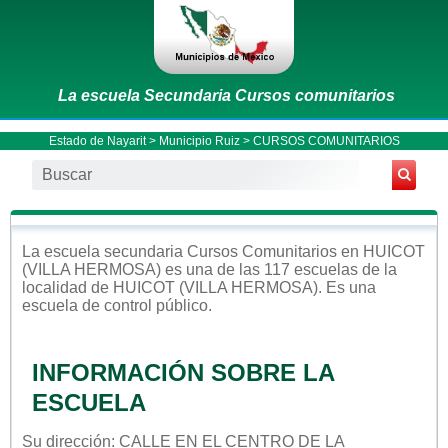
La escuela Secundaria Cursos comunitarios
Estado de Nayarit
>
Municipio Ruiz
> CURSOS COMUNITARIOS
La escuela
secundaria
Cursos Comunitarios
en
HUICOT
(VILLA HERMOSA)
es una de las 117 escuelas de la
localidad de
HUICOT (VILLA HERMOSA)
. Es una
escuela de control
público
.
INFORMACIÓN SOBRE LA
ESCUELA
Su dirección: CALLE EN EL CENTRO DE LA