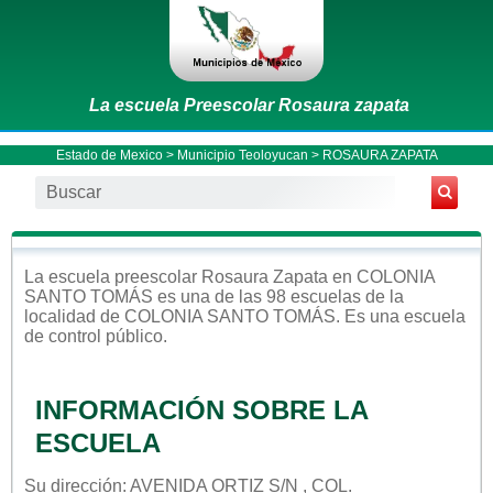
La escuela Preescolar Rosaura zapata
Estado de Mexico
>
Municipio Teoloyucan
> ROSAURA ZAPATA
La escuela
preescolar
Rosaura Zapata
en
COLONIA
SANTO TOMÁS
es una de las 98 escuelas de la
localidad de
COLONIA SANTO TOMÁS
. Es una escuela
de control
público
.
INFORMACIÓN SOBRE LA
ESCUELA
Su dirección: AVENIDA ORTIZ S/N , COL.