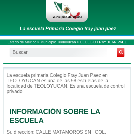
La escuela Primaria Colegio fray juan paez
Estado de Mexico
>
Municipio Teoloyucan
> COLEGIO FRAY JUAN PAEZ
La escuela
primaria
Colegio Fray Juan Paez
en
TEOLOYUCAN
es una de las 98 escuelas de la
localidad de
TEOLOYUCAN
. Es una escuela de control
privado
.
INFORMACIÓN SOBRE LA
ESCUELA
Su dirección: CALLE MATAMOROS SN , COL.