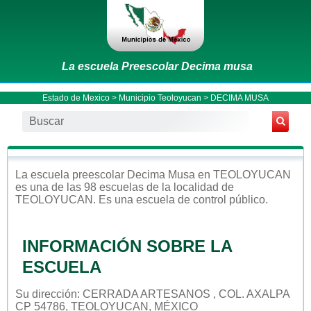
La escuela Preescolar Decima musa
Estado de Mexico
>
Municipio Teoloyucan
> DECIMA MUSA
La escuela
preescolar
Decima Musa
en
TEOLOYUCAN
es una de las 98 escuelas de la localidad de
TEOLOYUCAN
. Es una escuela de control
público
.
INFORMACIÓN SOBRE LA
ESCUELA
Su dirección: CERRADA ARTESANOS , COL. AXALPA
CP 54786, TEOLOYUCAN, MÉXICO