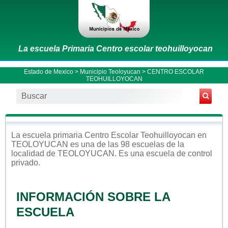
La escuela Primaria Centro escolar teohuilloyocan
Estado de Mexico
>
Municipio Teoloyucan
> CENTRO ESCOLAR
TEOHUILLOYOCAN
La escuela
primaria
Centro Escolar Teohuilloyocan
en
TEOLOYUCAN
es una de las 98 escuelas de la
localidad de
TEOLOYUCAN
. Es una escuela de control
privado
.
INFORMACIÓN SOBRE LA
ESCUELA