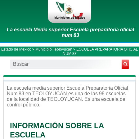
La escuela Media superior Escuela preparatoria oficial
num 83
Estado de Mexico
>
Municipio Teoloyucan
> ESCUELA PREPARATORIA OFICIAL
NUM 83
La escuela
media superior
Escuela Preparatoria Oficial
Num 83
en
TEOLOYUCAN
es una de las 98 escuelas
de la localidad de
TEOLOYUCAN
. Es una escuela de
control
público
.
INFORMACIÓN SOBRE LA
ESCUELA