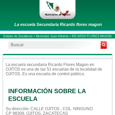
La escuela Secundaria Ricardo flores magon
Estado de Zacatecas
>
Municipio Juan Aldama
> RICARDO FLORES MAGON
La escuela
secundaria
Ricardo Flores Magon
en
OJITOS
es una de las 51 escuelas de la localidad de
OJITOS
. Es una escuela de control
público
.
INFORMACIÓN SOBRE LA
ESCUELA
Su dirección: CALLE OJITOS , COL. NINGUNO
CP 98309, OJITOS, ZACATECAS