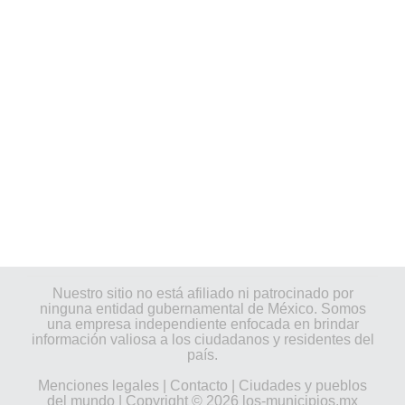
Nuestro sitio no está afiliado ni patrocinado por
ninguna entidad gubernamental de México. Somos
una empresa independiente enfocada en brindar
información valiosa a los ciudadanos y residentes del
país.
Menciones legales
|
Contacto
|
Ciudades y pueblos
del mundo
| Copyright © 2026 los-municipios.mx