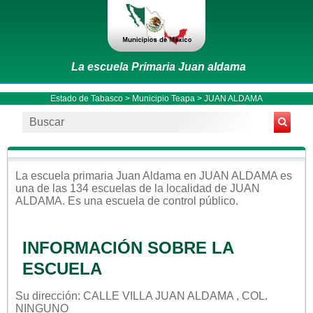
La escuela Primaria Juan aldama
Estado de Tabasco
>
Municipio Teapa
> JUAN ALDAMA
La escuela
primaria
Juan Aldama
en
JUAN ALDAMA
es
una de las 134 escuelas de la localidad de
JUAN
ALDAMA
. Es una escuela de control
público
.
INFORMACIÓN SOBRE LA
ESCUELA
Su dirección: CALLE VILLA JUAN ALDAMA , COL.
NINGUNO