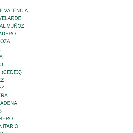
E VALENCIA
VELARDE
AL MUÑOZ
MADERO
GOZA
Z
A
GO
 (CEDEX)
EZ
EZ
ERA
CADENA
S
RRERO
ITARIO