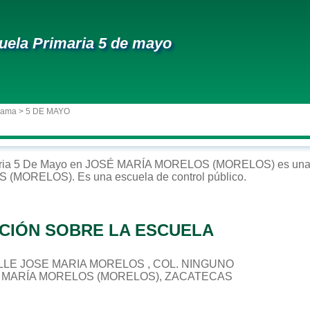
uela Primaria 5 de mayo
dama
> 5 DE MAYO
ria
5 De Mayo
en
JOSÉ MARÍA MORELOS (MORELOS)
es una
S (MORELOS)
. Es una escuela de control
público
.
CIÓN SOBRE LA ESCUELA
CALLE JOSE MARIA MORELOS , COL. NINGUNO
É MARÍA MORELOS (MORELOS), ZACATECAS