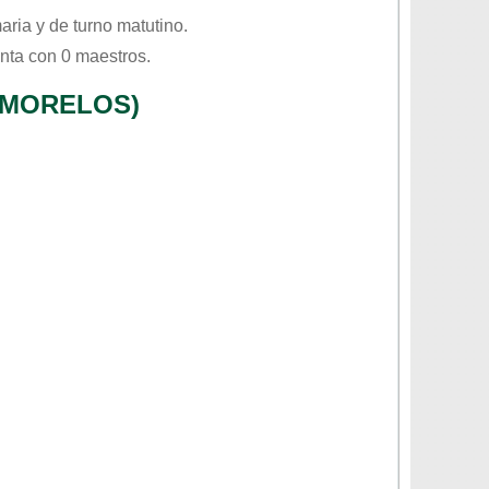
aria
y de turno
matutino
.
nta con 0 maestros.
(MORELOS)