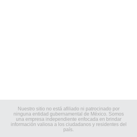
Nuestro sitio no está afiliado ni patrocinado por
ninguna entidad gubernamental de México. Somos
una empresa independiente enfocada en brindar
información valiosa a los ciudadanos y residentes del
país.