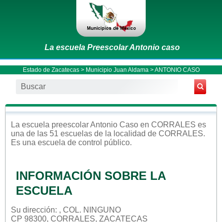
La escuela Preescolar Antonio caso
Estado de Zacatecas
>
Municipio Juan Aldama
> ANTONIO CASO
La escuela
preescolar
Antonio Caso
en
CORRALES
es
una de las 51 escuelas de la localidad de
CORRALES
.
Es una escuela de control
público
.
INFORMACIÓN SOBRE LA
ESCUELA
Su dirección: , COL. NINGUNO
CP 98300, CORRALES, ZACATECAS