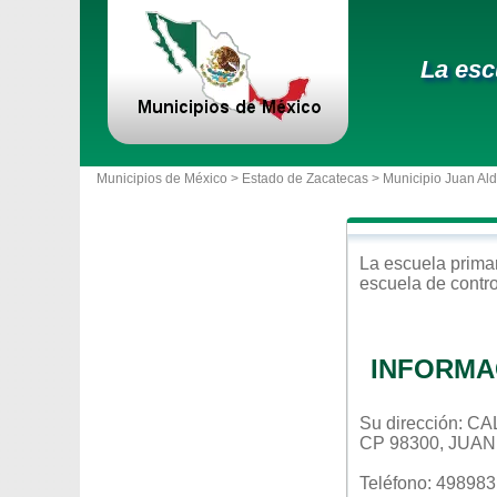
La esc
Municipios de México >
Estado de Zacatecas
>
Municipio Juan Al
La escuela
prima
escuela de contr
INFORMA
Su dirección: 
CP 98300, JUA
Teléfono: 49898