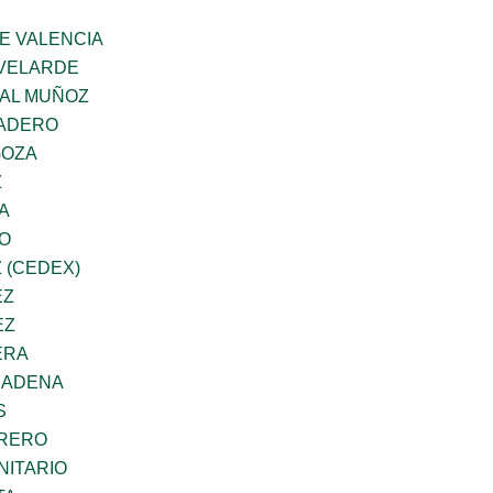
E VALENCIA
VELARDE
AL MUÑOZ
MADERO
GOZA
Z
A
GO
 (CEDEX)
EZ
EZ
ERA
CADENA
S
RRERO
ITARIO