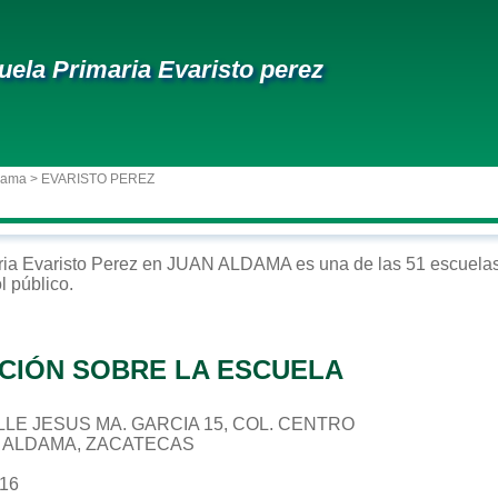
uela Primaria Evaristo perez
dama
> EVARISTO PEREZ
ria
Evaristo Perez
en
JUAN ALDAMA
es una de las 51 escuelas
ol
público
.
CIÓN SOBRE LA ESCUELA
CALLE JESUS MA. GARCIA 15, COL. CENTRO
N ALDAMA, ZACATECAS
316