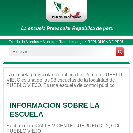
La escuela Preescolar Republica de peru
Estado de Morelos
>
Municipio Tlaquiltenango
> REPUBLICA DE PERU
La escuela
preescolar
Republica De Peru
en
PUEBLO
VIEJO
es una de las 98 escuelas de la localidad de
PUEBLO VIEJO
. Es una escuela de control
público
.
INFORMACIÓN SOBRE LA
ESCUELA
Su dirección: CALLE VICENTE GUERRERO 12, COL.
PUEBLO VIEJO