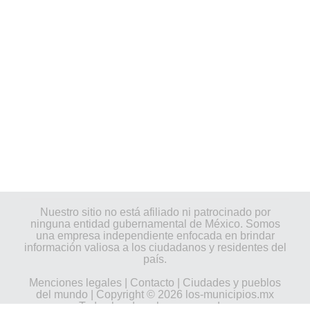
Nuestro sitio no está afiliado ni patrocinado por
ninguna entidad gubernamental de México. Somos
una empresa independiente enfocada en brindar
información valiosa a los ciudadanos y residentes del
país.
Menciones legales
|
Contacto
|
Ciudades y pueblos
del mundo
| Copyright © 2026 los-municipios.mx
Todos los derechos reservados