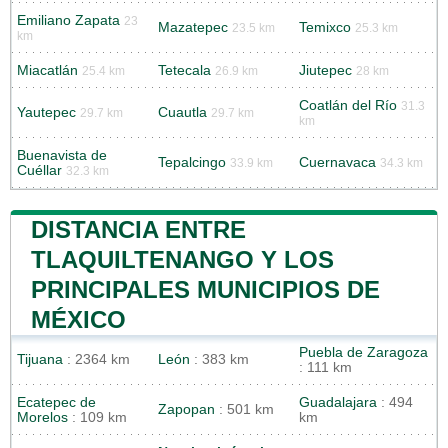
Emiliano Zapata
23
Mazatepec
Temixco
23.5 km
25.3 km
km
Miacatlán
Tetecala
Jiutepec
25.4 km
26.9 km
28 km
Coatlán del Río
31.3
Yautepec
Cuautla
29.7 km
29.7 km
km
Buenavista de
Tepalcingo
Cuernavaca
33.9 km
34.3 km
Cuéllar
32.3 km
DISTANCIA ENTRE
TLAQUILTENANGO Y LOS
PRINCIPALES MUNICIPIOS DE
MÉXICO
Puebla de Zaragoza
Tijuana
: 2364 km
León
: 383 km
: 111 km
Ecatepec de
Guadalajara
: 494
Zapopan
: 501 km
Morelos
: 109 km
km