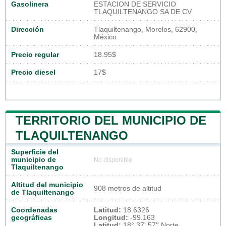
Gasolinera
ESTACION DE SERVICIO
TLAQUILTENANGO SA DE CV
Dirección
Tlaquiltenango, Morelos, 62900,
México
Precio regular
18.95$
Precio diesel
17$
TERRITORIO DEL MUNICIPIO DE
TLAQUILTENANGO
Superficie del
municipio de
No disponible
Tlaquiltenango
Altitud del municipio
908 metros de altitud
de Tlaquiltenango
Coordenadas
Latitud:
18.6326
geográficas
Longitud:
-99.163
Latitud:
18° 37' 57'' Norte