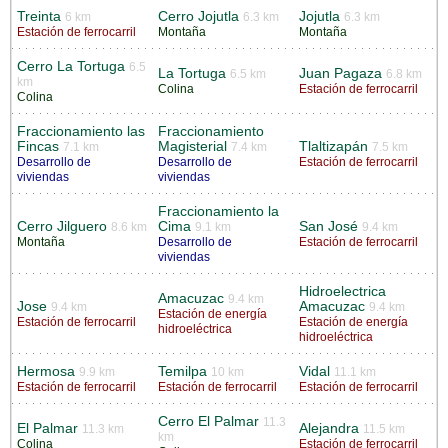
Treinta
Cerro Jojutla
Jojutla
6 km
6.3 km
6.3 km
Estación de ferrocarril
Montaña
Montaña
Cerro La Tortuga
6.5
La Tortuga
Juan Pagaza
6.5 km
6.8 km
km
Colina
Estación de ferrocarril
Colina
Fraccionamiento las
Fraccionamiento
Fincas
Magisterial
Tlaltizapán
7.1 km
7.4 km
7.5 km
Desarrollo de
Desarrollo de
Estación de ferrocarril
viviendas
viviendas
Fraccionamiento la
Cerro Jilguero
Cima
San José
8.6 km
9.1 km
9.4 km
Montaña
Desarrollo de
Estación de ferrocarril
viviendas
Hidroelectrica
Amacuzac
9.4 km
Jose
Amacuzac
9.4 km
9.4 km
Estación de energía
Estación de ferrocarril
Estación de energía
hidroeléctrica
hidroeléctrica
Hermosa
Temilpa
Vidal
9.9 km
10 km
11.1 km
Estación de ferrocarril
Estación de ferrocarril
Estación de ferrocarril
Cerro El Palmar
11.3
El Palmar
Alejandra
11.3 km
11.5 km
km
Colina
Estación de ferrocarril