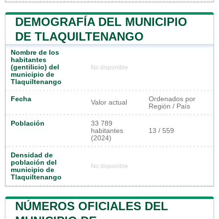
DEMOGRAFÍA DEL MUNICIPIO
DE TLAQUILTENANGO
Nombre de los
habitantes
(gentilicio) del
No disponible
municipio de
Tlaquiltenango
Fecha
Ordenados por
Valor actual
Región / País
Población
33 789
habitantes
13 / 559
(2024)
Densidad de
población del
No disponible
municipio de
Tlaquiltenango
NÚMEROS OFICIALES DEL