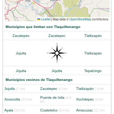
Leaflet
|
Map data ©
OpenStreetMap
contributors
Municipios que limitan con Tlaquiltenango
Zacatepec
Zacatepec
Tlaltizapán
Jojutla
Tlaltizapán
Jojutla
Jojutla
Tepalcingo
Municipios vecinos de Tlaquiltenango
Jojutla
Zacatepec
Tlaltizapán
2.7 km
4.5 km
7.8 km
Puente de Ixtla
16.6
Xoxocotla
Xochitepec
10.3 km
18 km
km
Ayala
Coatetelco
Amacuzac
20.2 km
20.4 km
22.1 km