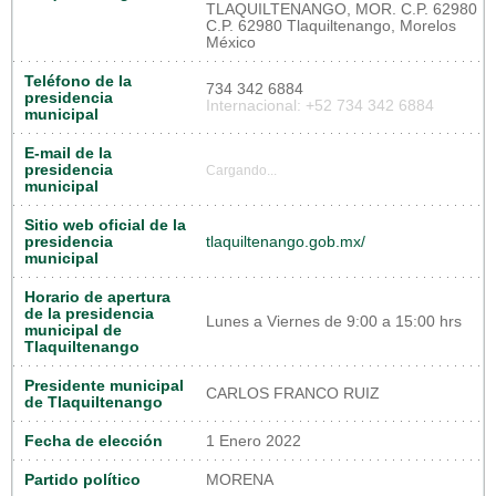
TLAQUILTENANGO, MOR. C.P. 62980
C.P. 62980 Tlaquiltenango, Morelos
México
Teléfono de la
734 342 6884
presidencia
Internacional: +52 734 342 6884
municipal
E-mail de la
presidencia
Cargando...
municipal
Sitio web oficial de la
presidencia
tlaquiltenango.gob.mx/
municipal
Horario de apertura
de la presidencia
Lunes a Viernes de 9:00 a 15:00 hrs
municipal de
Tlaquiltenango
Presidente municipal
CARLOS FRANCO RUIZ
de Tlaquiltenango
Fecha de elección
1 Enero 2022
Partido político
MORENA