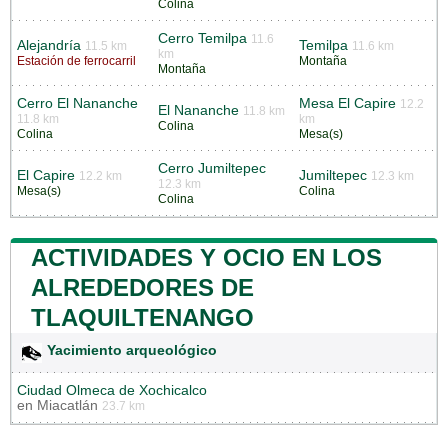
Colina
Cerro Temilpa
11.6
Alejandría
Temilpa
11.5 km
11.6 km
km
Estación de ferrocarril
Montaña
Montaña
Cerro El Nananche
Mesa El Capire
12.2
El Nananche
11.8 km
11.8 km
km
Colina
Colina
Mesa(s)
Cerro Jumiltepec
El Capire
Jumiltepec
12.2 km
12.3 km
12.3 km
Mesa(s)
Colina
Colina
ACTIVIDADES Y OCIO EN LOS
ALREDEDORES DE
TLAQUILTENANGO
Yacimiento arqueológico
Ciudad Olmeca de Xochicalco
en
Miacatlán
23.7 km