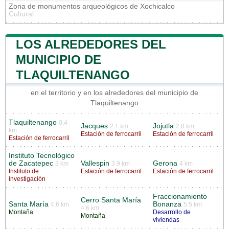
Zona de monumentos arqueológicos de Xochicalco
Cultural
LOS ALREDEDORES DEL
MUNICIPIO DE
TLAQUILTENANGO
en el territorio y en los alrededores del municipio de
Tlaquiltenango
Tlaquiltenango
0.4
Jacques
Jojutla
2.1 km
2.8 km
km
Estación de ferrocarril
Estación de ferrocarril
Estación de ferrocarril
Instituto Tecnológico
de Zacatepec
Vallespin
Gerona
3 km
3.9 km
4 km
Instituto de
Estación de ferrocarril
Estación de ferrocarril
investigación
Fraccionamiento
Cerro Santa María
Santa María
Bonanza
4.6 km
5.5 km
4.6 km
Montaña
Desarrollo de
Montaña
viviendas