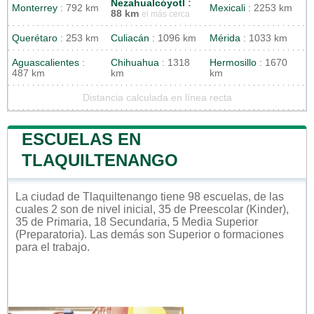
Nezahualcóyotl
:
Monterrey
: 792 km
Mexicali
: 2253 km
88 km
el más cerca
Querétaro
: 253 km
Culiacán
: 1096 km
Mérida
: 1033 km
Aguascalientes
:
Chihuahua
: 1318
Hermosillo
: 1670
487 km
km
km
Distancia calculada en línea recta
ESCUELAS EN
TLAQUILTENANGO
La ciudad de Tlaquiltenango tiene 98 escuelas, de las
cuales 2 son de nivel inicial, 35 de Preescolar (Kinder),
35 de Primaria, 18 Secundaria, 5 Media Superior
(Preparatoria). Las demás son Superior o formaciones
para el trabajo.