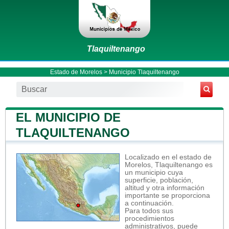
Tlaquiltenango
Estado de Morelos
>
Municipio Tlaquiltenango
EL MUNICIPIO DE
TLAQUILTENANGO
Localizado en el estado de
Morelos, Tlaquiltenango es
un municipio cuya
superficie, población,
altitud y otra información
importante se proporciona
a continuación.
Para todos sus
procedimientos
administrativos, puede