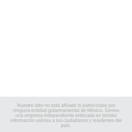
Nuestro sitio no está afiliado ni patrocinado por
ninguna entidad gubernamental de México. Somos
una empresa independiente enfocada en brindar
información valiosa a los ciudadanos y residentes del
país.