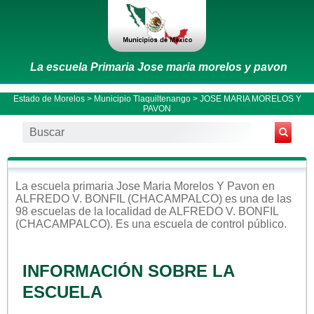
La escuela Primaria Jose maria morelos y pavon
Estado de Morelos
>
Municipio Tlaquiltenango
> JOSE MARIA MORELOS Y
PAVON
La escuela
primaria
Jose Maria Morelos Y Pavon
en
ALFREDO V. BONFIL (CHACAMPALCO)
es una de las
98 escuelas de la localidad de
ALFREDO V. BONFIL
(CHACAMPALCO)
. Es una escuela de control
público
.
INFORMACIÓN SOBRE LA
ESCUELA