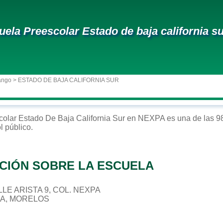
uela Preescolar Estado de baja california s
ango
> ESTADO DE BAJA CALIFORNIA SUR
colar
Estado De Baja California Sur
en
NEXPA
es una de las 9
ol
público
.
CIÓN SOBRE LA ESCUELA
ALLE ARISTA 9, COL. NEXPA
PA, MORELOS