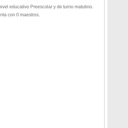
 nivel educativo
Preescolar
y de turno
matutino
.
nta con 0 maestros.