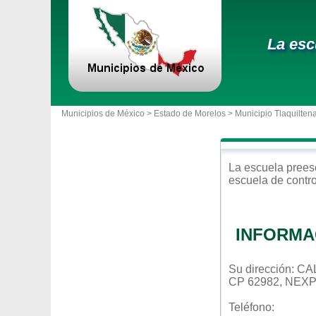
La esc
Municipios de México >
Estado de Morelos
>
Municipio Tlaquilten
La escuela
prees
escuela de contr
INFORMA
Su dirección: C
CP 62982, NEX
Teléfono: