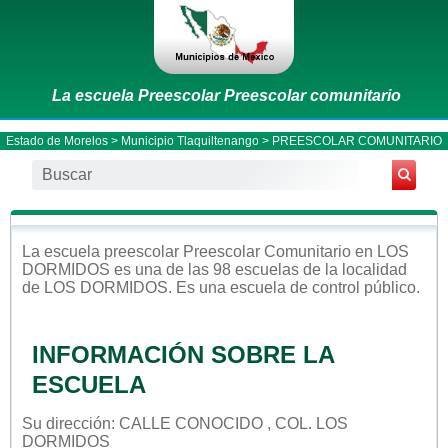
La escuela Preescolar Preescolar comunitario
Estado de Morelos
>
Municipio Tlaquiltenango
> PREESCOLAR COMUNITARIO
La escuela
preescolar
Preescolar Comunitario
en
LOS
DORMIDOS
es una de las 98 escuelas de la localidad
de
LOS DORMIDOS
. Es una escuela de control
público
.
INFORMACIÓN SOBRE LA
ESCUELA
Su dirección: CALLE CONOCIDO , COL. LOS
DORMIDOS