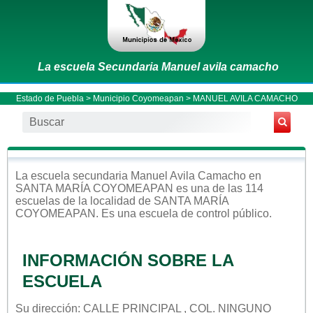
La escuela Secundaria Manuel avila camacho
Estado de Puebla
>
Municipio Coyomeapan
> MANUEL AVILA CAMACHO
La escuela
secundaria
Manuel Avila Camacho
en
SANTA MARÍA COYOMEAPAN
es una de las 114
escuelas de la localidad de
SANTA MARÍA
COYOMEAPAN
. Es una escuela de control
público
.
INFORMACIÓN SOBRE LA
ESCUELA
Su dirección: CALLE PRINCIPAL , COL. NINGUNO