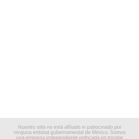
Nuestro sitio no está afiliado ni patrocinado por
ninguna entidad gubernamental de México. Somos
una empresa independiente enfocada en brindar